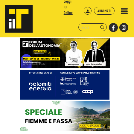
Leggi
ILT
ABBONATI
Online