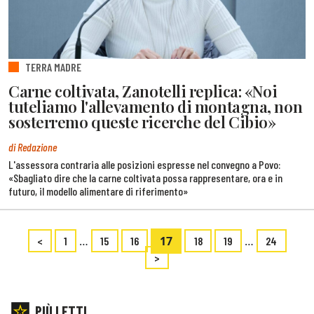
TERRA MADRE
Carne coltivata, Zanotelli replica: «Noi
tuteliamo l'allevamento di montagna, non
sosterremo queste ricerche del Cibio»
di Redazione
L'assessora contraria alle posizioni espresse nel convegno a Povo:
«Sbagliato dire che la carne coltivata possa rappresentare, ora e in
futuro, il modello alimentare di riferimento»
…
17
…
<
1
15
16
18
19
24
>
PIÙ LETTI