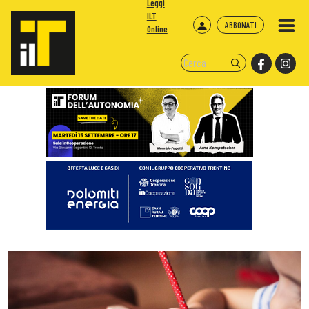
Leggi
ILT
ABBONATI
Online