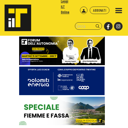
Leggi
ILT
ABBONATI
Online