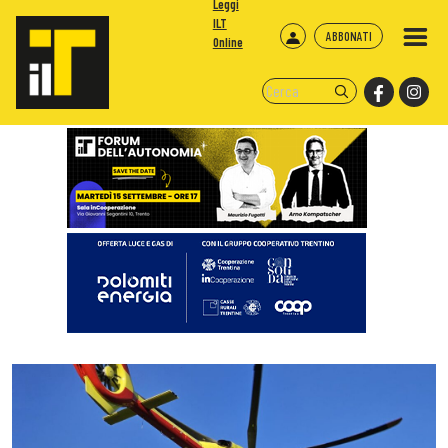
Leggi
ILT
ABBONATI
Online