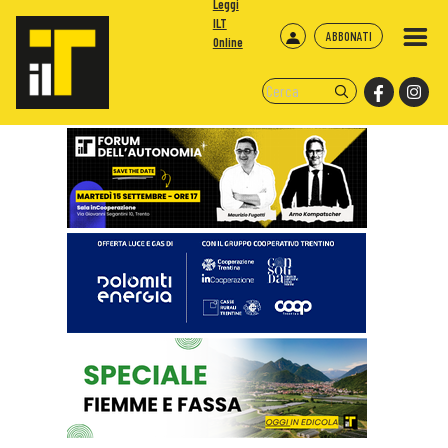
Leggi
ILT
ABBONATI
Online