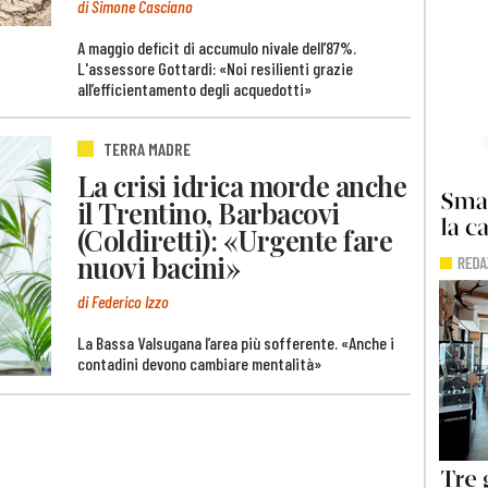
di Simone Casciano
A maggio deficit di accumulo nivale dell’87%.
L'assessore Gottardi: «Noi resilienti grazie
all’efficientamento degli acquedotti»
TERRA MADRE
La crisi idrica morde anche
il Trentino, Barbacovi
(Coldiretti): «Urgente fare
nuovi bacini»
di Federico Izzo
La Bassa Valsugana l’area più sofferente. «Anche i
contadini devono cambiare mentalità»