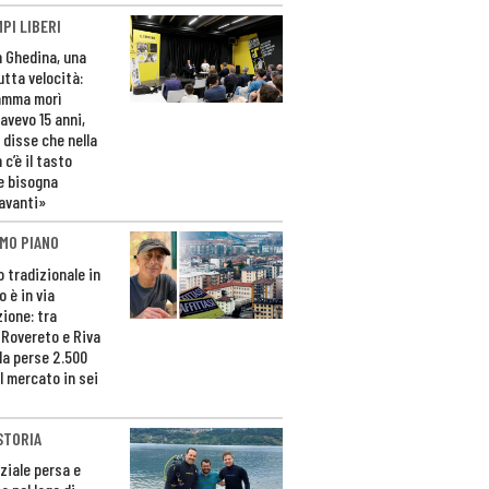
PI LIBERI
n Ghedina, una
utta velocità:
amma morì
avevo 15 anni,
 disse che nella
 c’è il tasto
e bisogna
avanti»
MO PIANO
o tradizionale in
 è in via
zione: tra
 Rovereto e Riva
da perse 2.500
l mercato in sei
STORIA
ziale persa e