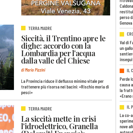
ritrovat
Caldona
restitui
perso d
Genova
TERRA MADRE
CR
Siccità, il Trentino apre le
Val di 
dighe: accordo con la
un gall
Lombardia per l'acqua
sentier
dalla valle del Chiese
insegui
di Mario Pizzini
IL 
Perde lo
La Provincia riduce il deflusso minimo vitale per
causa a
trattenere più risorsa nei bacini: «Rischio moria di
la fratt
pesci»
«Erano 
IL 
TERRA MADRE
La co-a
La siccità mette in crisi
sperime
l'idroelettrico, Granella
nove al
autosuf