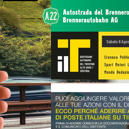
Sabato 8 Ago
Cronaca
Politi
Sport
Motori
Mondo
Redazio