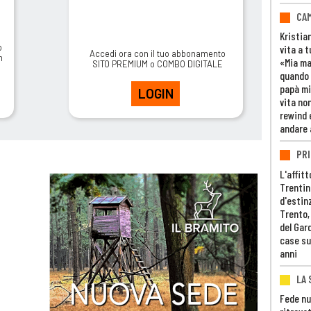
CAM
Kristia
o
vita a t
Accedi ora con il tuo abbonamento
m
«Mia m
SITO PREMIUM o COMBO DIGITALE
quando 
papà mi
LOGIN
vita non
rewind 
andare 
PRI
L'affitt
Trentino
d'estin
Trento,
del Gar
case su
anni
LA 
Fede nu