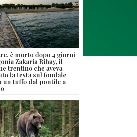
re, è morto dopo 4 giorni
gonia Zakaria Rihay, il
ne trentino che aveva
uto la testa sul fondale
 un tuffo dal pontile a
lo