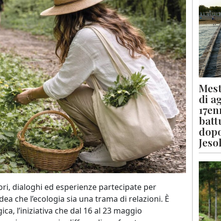
Mest
di a
17en
batt
dopo
Jeso
ori, dialoghi ed esperienze partecipate per
idea che l’ecologia sia una trama di relazioni. È
ca, l’iniziativa che dal 16 al 23 maggio