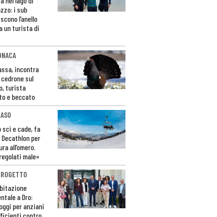
a nel lago di
zzo: i sub
scono l’anello
a un turista di
ONACA
Fassa, incontra
o cedrone sul
o, turista
to e beccato
CASO
 sci e cade, fa
 Decathlon per
ura all’omero.
regolati male»
PROGETTO
bitazione
ntale a Dro:
loggi per anziani
ficienti contro