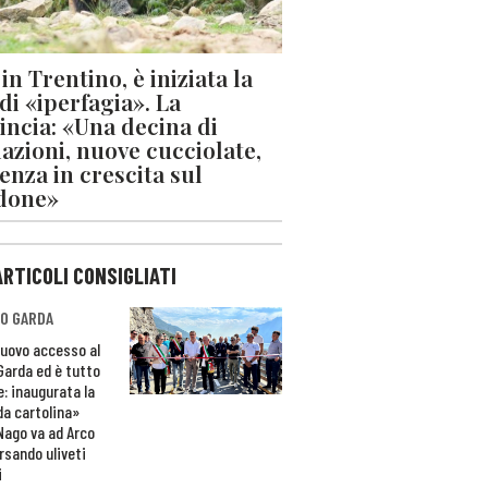
in Trentino, è iniziata la
 di «iperfagia». La
incia: «Una decina di
azioni, nuove cucciolate,
enza in crescita sul
done»
ARTICOLI CONSIGLIATI
O GARDA
nuovo accesso al
 Garda ed è tutto
e: inaugurata la
da cartolina»
Nago va ad Arco
rsando uliveti
i