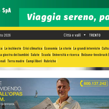
Città e valli
sto 2026
TRENTO
ca
Le inchieste
Crisi climatica
Economia
Le storie
Le grandi interviste
Cult
La giostra dei bambini
Salute
Scuola
Università e ricerca
Bolzano-Innsbruck (
nali
Terra madre
Campi liberi
Rubriche