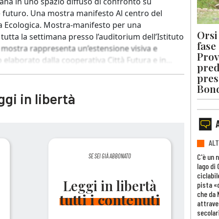
lana in uno spazio diffuso di confronto su
 futuro. Una mostra manifesto Al centro del
a Ecologica. Mostra-manifesto per una
Orsi 
 tutta la settimana presso l’auditorium dell’Istituto
fase
 mostra rappresenta un’estensione visiva e
Prov
 elaborato dalla cooperativa Città Futura e in...
pred
pres
Bon
gi in libertà
ALT
C'è un 
SE SEI GIÀ ABBONATO
lago di
ciclabil
Leggi in libertà
pista «
che da 
tutti i contenuti
attrave
secolar