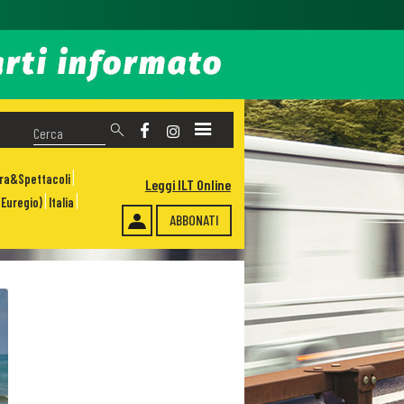
ura&Spettacoli
Leggi ILT Online
Euregio)
Italia
ABBONATI