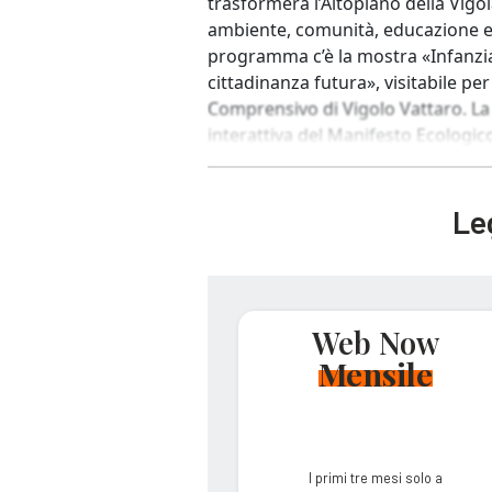
trasformerà l’Altopiano della Vigo
ambiente, comunità, educazione e
programma c’è la mostra «Infanzi
cittadinanza futura», visitabile per
Comprensivo di Vigolo Vattaro. La
interattiva del Manifesto Ecologico
Leg
Web Now
Mensile
I primi tre mesi solo a