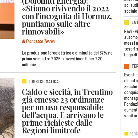
(Dolomiti Energia):
solitudi
«Stiamo rivivendo il 2022
sociale
con l'incognita di Hormuz,
puntiamo sulle altre
LA
rinnovabili»
Navi «v
automob
di Francesco Terreri
mezzi mi
tesori 
La produzione idroelettrica è diminuita del 37% nel
Lago di
primo semestre 2026: «Investimenti per 220
milioni»
TE
Eventi 
climati
CRISI CLIMATICA
zecche
Caldo e siccità, in Trentino
conquis
già emesse 23 ordinanze
montag
Fondazi
per un uso responsabile
aumento
dell'acqua. E arrivano le
sanitar
prime richieste dalle
Regioni limitrofe