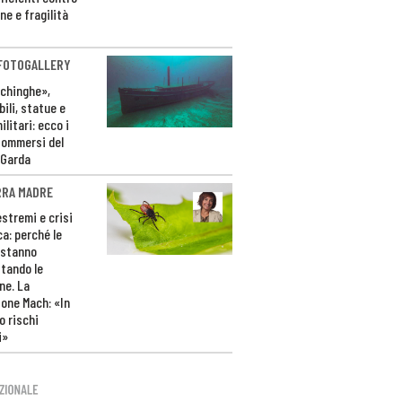
ne e fragilità
 FOTOGALLERY
ichinghe»,
ili, statue e
litari: ecco i
sommersi del
 Garda
RRA MADRE
estremi e crisi
ca: perché le
 stanno
tando le
ne. La
one Mach: «In
 rischi
i»