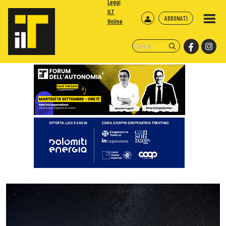
Leggi
ILT
ABBONATI
Online