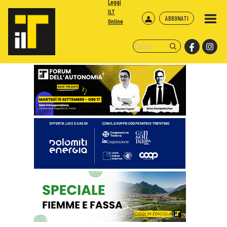
Leggi
ILT
ABBONATI
Online