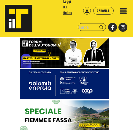
Leggi
ILT
ABBONATI
Online