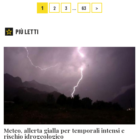
1
…
2
3
63
>
PIÙ LETTI
Meteo, allerta gialla per temporali intensi e
rischio idrogeologico