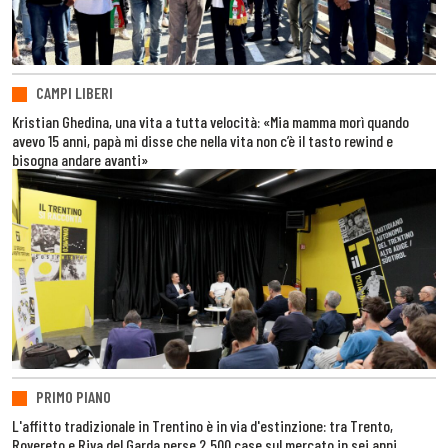
CAMPI LIBERI
Kristian Ghedina, una vita a tutta velocità: «Mia mamma morì quando
avevo 15 anni, papà mi disse che nella vita non c’è il tasto rewind e
bisogna andare avanti»
PRIMO PIANO
L'affitto tradizionale in Trentino è in via d'estinzione: tra Trento,
Rovereto e Riva del Garda perse 2.500 case sul mercato in sei anni