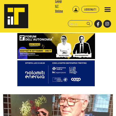
Leggi
ILT
ABBONATI
Online