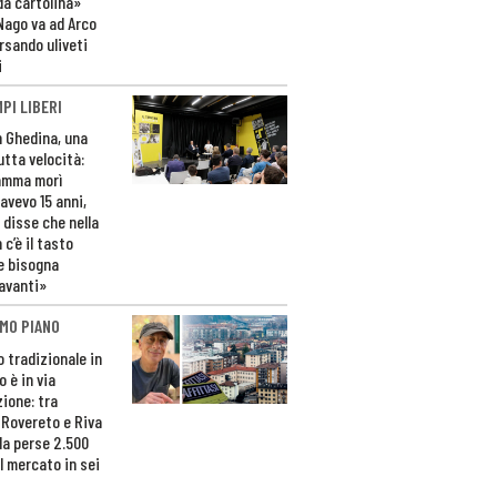
da cartolina»
Nago va ad Arco
rsando uliveti
i
PI LIBERI
n Ghedina, una
utta velocità:
amma morì
avevo 15 anni,
 disse che nella
 c’è il tasto
e bisogna
avanti»
MO PIANO
o tradizionale in
 è in via
zione: tra
 Rovereto e Riva
da perse 2.500
l mercato in sei