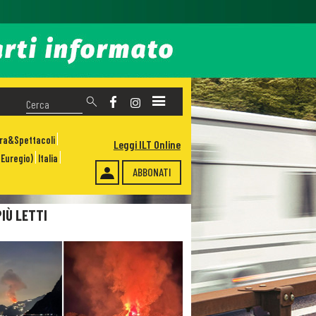
ura&Spettacoli
Leggi ILT Online
Euregio)
Italia
ABBONATI
PIÙ LETTI