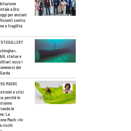
bitazione
ntale a Dro:
loggi per anziani
ficienti contro
ne e fragilità
 FOTOGALLERY
ichinghe»,
ili, statue e
litari: ecco i
sommersi del
 Garda
RRA MADRE
estremi e crisi
ca: perché le
 stanno
tando le
ne. La
one Mach: «In
 rischi
i»