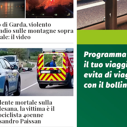
 di Garda, violento
ndio sulle montagne sopra
le: il video
dente mortale sulla
esana, la vittima è il
ciclista 40enne
sandro Paissan