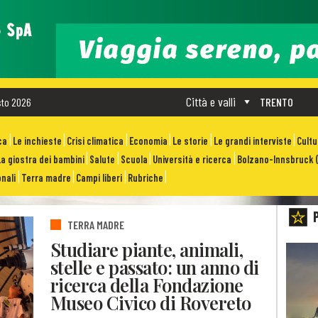
Città e valli
sto 2026
TRENTO
ca
Le inchieste
Crisi climatica
Economia
Le storie
Le grandi interviste
Cult
La giostra dei bambini
Salute
Scuola
Università e ricerca
Bolzano-Innsbruck (
nali
Terra madre
Campi liberi
Rubriche
TERRA MADRE
Studiare piante, animali,
stelle e passato: un anno di
ricerca della Fondazione
Museo Civico di Rovereto