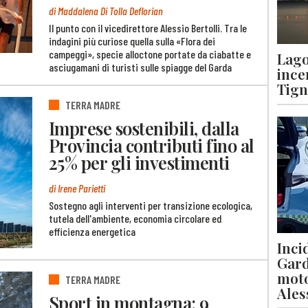
di Maddalena Di Tolla Deflorian
Il punto con il vicedirettore Alessio Bertolli. Tra le
indagini più curiose quella sulla «Flora dei
campeggi», specie alloctone portate da ciabatte e
Lago
asciugamani di turisti sulle spiagge del Garda
ince
Tigna
TERRA MADRE
Imprese sostenibili, dalla
Provincia contributi fino al
25% per gli investimenti
di Irene Parietti
Sostegno agli interventi per transizione ecologica,
tutela dell'ambiente, economia circolare ed
efficienza energetica
Inci
Gard
moto
TERRA MADRE
Ales
Sport in montagna: 9