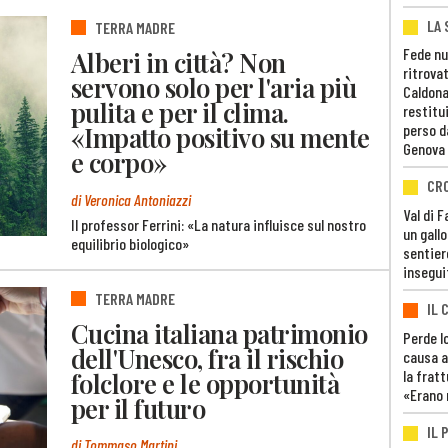
LA 
TERRA MADRE
Fede nu
Alberi in città? Non
ritrovat
servono solo per l'aria più
Caldona
pulita e per il clima.
restitui
«Impatto positivo su mente
perso d
Genova
e corpo»
CR
di Veronica Antoniazzi
Val di 
Il professor Ferrini: «La natura influisce sul nostro
un gall
equilibrio biologico»
sentier
insegui
TERRA MADRE
IL 
Cucina italiana patrimonio
Perde lo
dell'Unesco, fra il rischio
causa a
folclore e le opportunità
la fratt
«Erano 
per il futuro
IL 
di Tommaso Martini