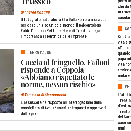
Triassico
pista «
che da 
attrave
di Andrea Manfrini
secolar
Il fotografo naturalista Elio Della Ferrera individua
per caso un sito unico al mondo. Il paleontologo
CAM
Fabio Massimo Petti del Muse di Trento spiega
l’importanza scientifica delle impronte
Kristia
vita a t
«Mia m
TERRA MADRE
quando 
papà mi
Caccia al fringuello, Failoni
vita non
risponde a Coppola:
rewind 
«Abbiamo rispettato le
andare 
norme, nessun rischio»
PRI
L'affitt
di Tommaso Di Giannantonio
Trentino
L'assessore ha risposto all'interrogazione della
d'estin
consigliera di Avs: «Numeri sottoposti e approvati
Trento,
dall'Ispra»
del Gar
case su
anni