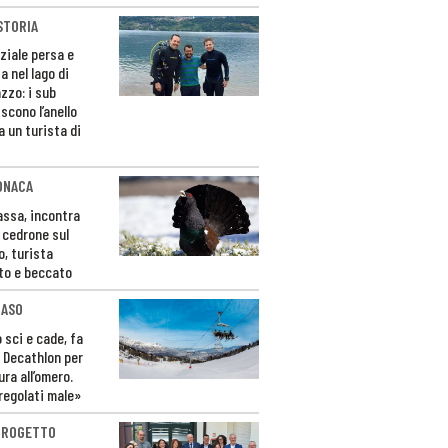
STORIA
ziale persa e
a nel lago di
zzo: i sub
scono l’anello
a un turista di
ONACA
Fassa, incontra
o cedrone sul
o, turista
to e beccato
CASO
 sci e cade, fa
 Decathlon per
ura all’omero.
regolati male»
PROGETTO