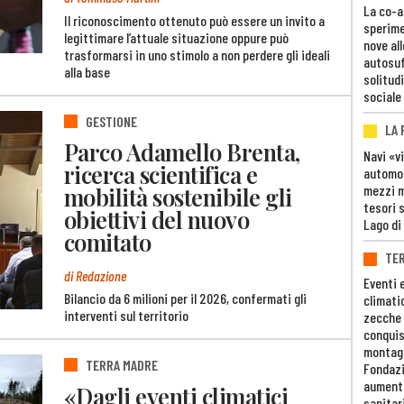
La co-a
Il riconoscimento ottenuto può essere un invito a
sperime
legittimare l’attuale situazione oppure può
nove al
trasformarsi in uno stimolo a non perdere gli ideali
autosuf
alla base
solitudi
sociale
GESTIONE
LA
Parco Adamello Brenta,
Navi «v
ricerca scientifica e
automob
mezzi mi
mobilità sostenibile gli
tesori 
obiettivi del nuovo
Lago di
comitato
TE
di Redazione
Eventi 
Bilancio da 6 milioni per il 2026, confermati gli
climati
interventi sul territorio
zecche
conquis
montag
TERRA MADRE
Fondazi
aumento
«Dagli eventi climatici
sanitar