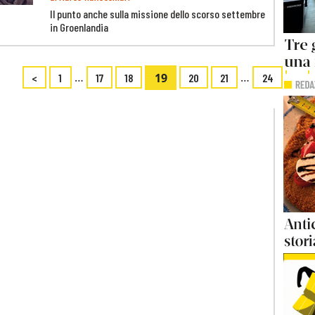
Il punto anche sulla missione dello scorso settembre
in Groenlandia
…
19
…
<
1
17
18
20
21
24
>