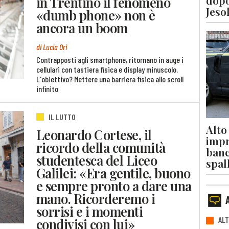
dopo
in Trentino il fenomeno
Jeso
«dumb phone» non è
ancora un boom
di Lucia Ori
Contrapposti agli smartphone, ritornano in auge i
cellulari con tastiera fisica e display minuscolo.
L'obiettivo? Mettere una barriera fisica allo scroll
infinito
IL LUTTO
Alto
Leonardo Cortese, il
impr
ricordo della comunità
banc
studentesca del Liceo
spal
Galilei: «Era gentile, buono
e sempre pronto a dare una
mano. Ricorderemo i
sorrisi e i momenti
ALT
condivisi con lui»