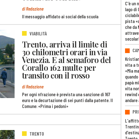
C'è un 
di Redazione
lago di
ciclabil
Il messaggio affidato ai social della scuola
pista «
che da 
attrave
VIABILITÀ
secolar
Trento, arriva il limite di
30 chilometri orari in via
CAM
Venezia. E al semaforo del
Kristia
vita a t
Corallo 162 multe per
«Mia m
transito con il rosso
quando 
papà mi
di Redazione
vita non
rewind 
Per ogni nfrazione è prevista una sanzione di 167
andare 
euro e la decurtazione di sei punti dalla patente. Il
Comune: «Prima i pedoni»
PRI
L'affitt
Trentino
d'estin
TRENTO
Trento,