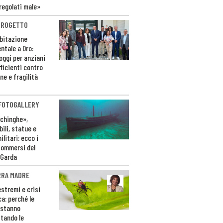
regolati male»
PROGETTO
bitazione
ntale a Dro:
loggi per anziani
ficienti contro
ne e fragilità
 FOTOGALLERY
ichinghe»,
ili, statue e
litari: ecco i
sommersi del
 Garda
RRA MADRE
estremi e crisi
ca: perché le
 stanno
tando le