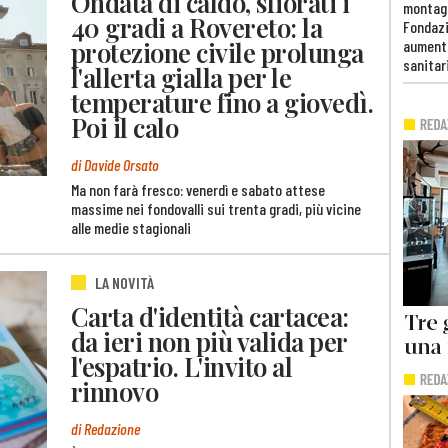
Ondata di caldo, sfiorati i
montag
40 gradi a Rovereto: la
Fondazi
protezione civile prolunga
aumento
sanitar
l'allerta gialla per le
temperature fino a giovedì.
Poi il calo
di Davide Orsato
Ma non farà fresco: venerdì e sabato attese
massime nei fondovalli sui trenta gradi, più vicine
alle medie stagionali
LA NOVITÀ
Carta d'identità cartacea:
da ieri non più valida per
l'espatrio. L'invito al
rinnovo
di Redazione