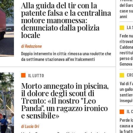
Alla guida del tir con la
del Gar
patente falsa e la centralina
case su
anni
motore manomessa:
denunciato dalla polizia
LA 
locale
Fede nu
ritrovat
di Redazione
Caldona
restitui
Doppio intervento in città: rimossa una roulotte che
perso d
da settimane stazionava all'ex Italcementi
Genova
CR
IL LUTTO
Morto annegato in piscina,
Val di 
un gall
il dolore degli scout di
sentier
Trento: «Il nostro "Leo
insegui
Panda", un ragazzo ironico
IL 
e sensibile»
Perde lo
causa a
di Lucia Ori
la fratt