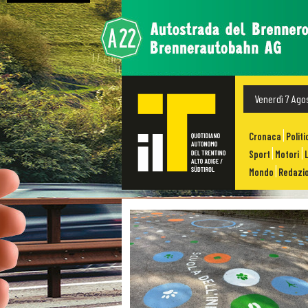
Venerdì 7 Ago
Cronaca
Politi
Sport
Motori
Mondo
Redazio