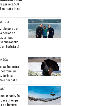
da perse 2.500
l mercato in sei
STORIA
ziale persa e
a nel lago di
zzo: i sub
scono l’anello
a un turista di
ONACA
Fassa, incontra
o cedrone sul
o, turista
to e beccato
CASO
 sci e cade, fa
 Decathlon per
ura all’omero.