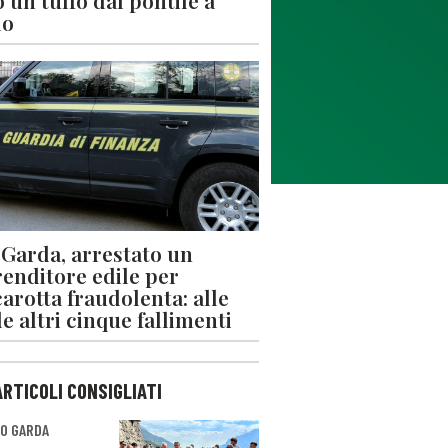
 un tuffo dal pontile a
lo
 Garda, arrestato un
enditore edile per
arotta fraudolenta: alle
le altri cinque fallimenti
ARTICOLI CONSIGLIATI
O GARDA