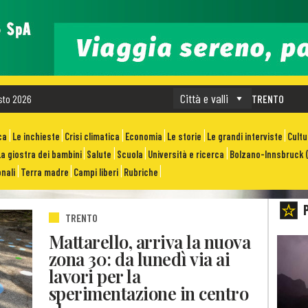
Città e valli
sto 2026
TRENTO
ca
Le inchieste
Crisi climatica
Economia
Le storie
Le grandi interviste
Cult
La giostra dei bambini
Salute
Scuola
Università e ricerca
Bolzano-Innsbruck (
nali
Terra madre
Campi liberi
Rubriche
TRENTO
Mattarello, arriva la nuova
zona 30: da lunedì via ai
lavori per la
sperimentazione in centro