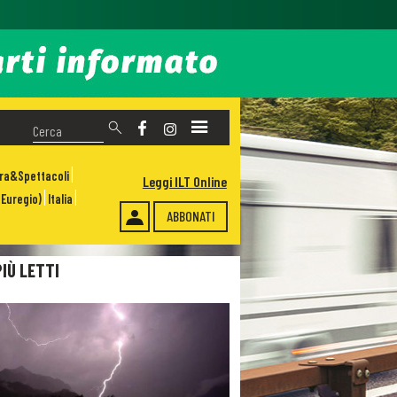
ura&Spettacoli
Leggi ILT Online
Euregio)
Italia
ABBONATI
PIÙ LETTI