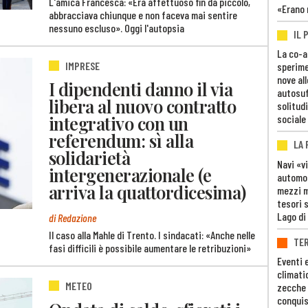
L'amica Francesca: «Era affettuoso fin da piccolo,
«Erano 
abbracciava chiunque e non faceva mai sentire
nessuno escluso». Oggi l'autopsia
IL 
La co-a
IMPRESE
sperime
nove al
I dipendenti danno il via
autosuf
libera al nuovo contratto
solitudi
integrativo con un
sociale
referendum: sì alla
LA
solidarietà
Navi «v
intergenerazionale (e
automob
arriva la quattordicesima)
mezzi mi
tesori 
Lago di
di Redazione
Il caso alla Mahle di Trento. I sindacati: «Anche nelle
TE
fasi difficili è possibile aumentare le retribuzioni»
Eventi 
climati
METEO
zecche
conquis