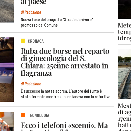
al paese
di Redazione
Nuova fase del progetto "Strade da vivere"
Mete
promosso dal Comune
temp
idro
CRONACA
Ruba due borse nel reparto
di ginecologia del S.
Chiara: 25enne arrestato in
flagranza
di Redazione
È successo la notte scorsa. L'autore del furto è
stato fermato mentre si allontanava con la refurtiva
Mest
di a
TECNOLOGIA
17en
Ecco i telefoni «scemi». Ma
batt