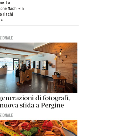
ne. La
one Mach: «In
 rischi
i»