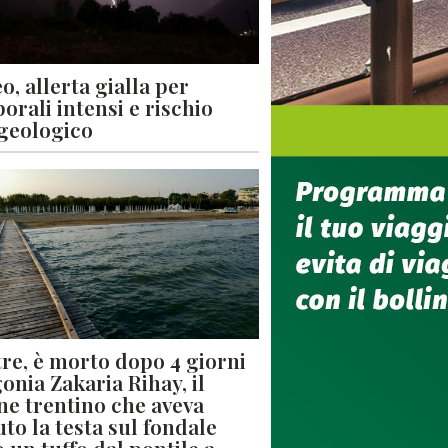
o, allerta gialla per
orali intensi e rischio
geologico
re, è morto dopo 4 giorni
gonia Zakaria Rihay, il
ne trentino che aveva
uto la testa sul fondale