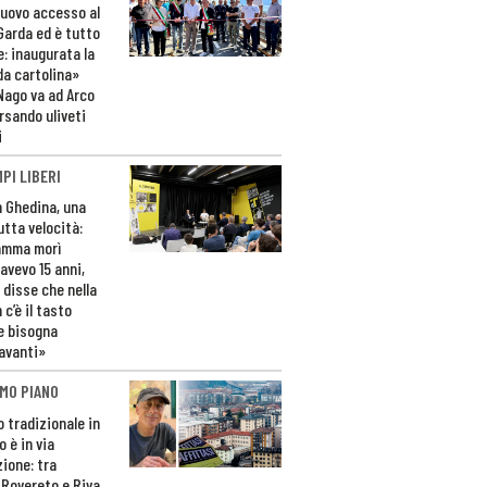
nuovo accesso al
 Garda ed è tutto
e: inaugurata la
da cartolina»
Nago va ad Arco
rsando uliveti
i
PI LIBERI
n Ghedina, una
utta velocità:
amma morì
avevo 15 anni,
 disse che nella
 c’è il tasto
e bisogna
avanti»
MO PIANO
o tradizionale in
 è in via
zione: tra
 Rovereto e Riva