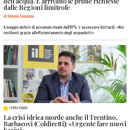
dell'acqua. E arrivano le prime richieste
dalle Regioni limitrofe
di Simone Casciano
A maggio deficit di accumulo nivale dell’87%. L'assessore Gottardi: «Noi
resilienti grazie all’efficientamento degli acquedotti»
TERRA MADRE
La crisi idrica morde anche il Trentino,
Barbacovi (Coldiretti): «Urgente fare nuovi
bacini»