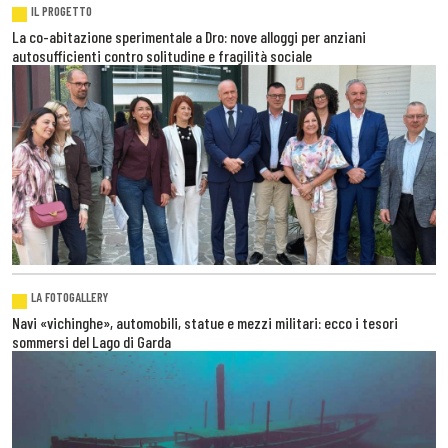
IL PROGETTO
La co-abitazione sperimentale a Dro: nove alloggi per anziani
autosufficienti contro solitudine e fragilità sociale
LA FOTOGALLERY
Navi «vichinghe», automobili, statue e mezzi militari: ecco i tesori
sommersi del Lago di Garda