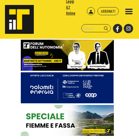
Leggi
ILT
ABBONATI
Online