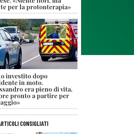
ese. «Niente fiori, ma
rte per la protonterapia»
o investito dopo
cidente in moto.
ssandro era pieno di vita,
re pronto a partire per
iaggio»
ARTICOLI CONSIGLIATI