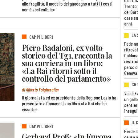
d'estin
alle fragilità, il modello del guadagno a tutti i costi
Trento,
non è sostenibile»
del Gar
case su
anni
LA 
CAMPI LIBERI
Fede nu
Piero Badaloni, ex volto
ritrovat
storico del Tg1, racconta la
Caldona
sua carriera in un libro:
restitui
perso d
«La Rai ritorni sotto il
Genova
controllo del parlamento»
CR
di Alberto Folgheraiter
Val di 
Il giornalista ed ex presidente della Regione Lazio ha
un gall
presentato a Comano il suo libro «La Rai che ho
sentier
vissuto»
insegui
IL 
CAMPI LIBERI
Perde lo
Gerhard Proß: «In Europa
causa a