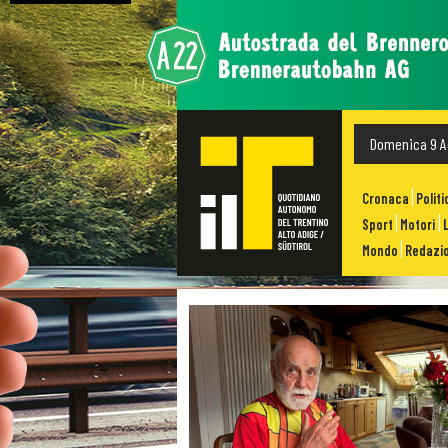
Domenica 9 A
Cronaca
Politi
Sport
Motori
Mondo
Redazio