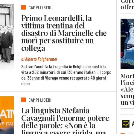
Cort
offe
CAMPI LIBERI
Primo Leonardelli, la
vittima trentina del
disastro di Marcinelle che
morì per sostituire un
collega
di Alberto Folgheraiter
Settant'anni fa la tragedia in Belgio che costò la
vita a 262 minatori, di cui 136 erano italiani. Il corpo
Mort
del 36enne di Viarago venne recuperato 40 giorni
l'in
dopo
«Ale
semp
CAMPI LIBERI
un v
La linguista Stefania
Cavagnoli l'enorme potere
delle parole: «Non è la
lingua a essere rigida, ma