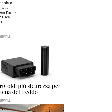
tando le
ne. La
one Mach: «In
 rischi
i»