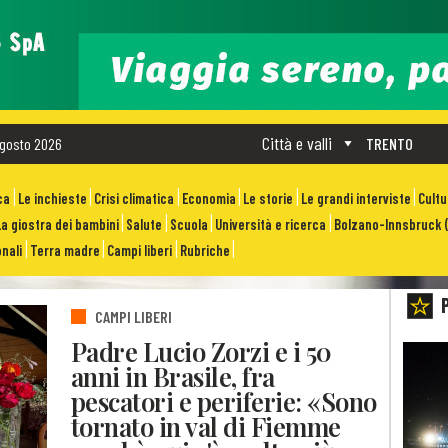
Città e valli
gosto 2026
TRENTO
ca
Le inchieste
Crisi climatica
Economia
Le storie
Le grandi interviste
Cult
La giostra dei bambini
Salute
Scuola
Università e ricerca
Bolzano-Innsbruck (
nali
Terra madre
Campi liberi
Rubriche
CAMPI LIBERI
Padre Lucio Zorzi e i 50
anni in Brasile, fra
pescatori e periferie: «Sono
tornato in val di Fiemme