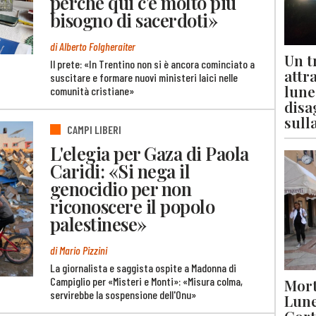
perchè qui c'è molto più
bisogno di sacerdoti»
di Alberto Folgheraiter
Un t
Il prete: «In Trentino non si è ancora cominciato a
attr
suscitare e formare nuovi ministeri laici nelle
lune
comunità cristiane»
disa
sull
CAMPI LIBERI
L'elegia per Gaza di Paola
Caridi: «Si nega il
genocidio per non
riconoscere il popolo
palestinese»
di Mario Pizzini
La giornalista e saggista ospite a Madonna di
Campiglio per «Misteri e Monti»: «Misura colma,
Mort
servirebbe la sospensione dell'Onu»
Lune