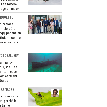
ura all’omero.
regolati male»
PROGETTO
bitazione
ntale a Dro:
loggi per anziani
ficienti contro
ne e fragilità
 FOTOGALLERY
ichinghe»,
ili, statue e
litari: ecco i
sommersi del
 Garda
RRA MADRE
estremi e crisi
ca: perché le
 stanno