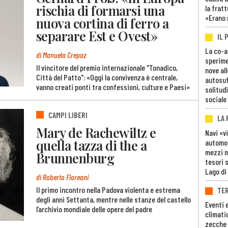
rischia di formarsi una
la fratt
«Erano 
nuova cortina di ferro a
separare Est e Ovest»
IL 
La co-a
di Manuela Crepaz
sperime
Il vincitore del premio internazionale "Tonadico,
nove al
Città del Patto": «Oggi la convivenza è centrale,
autosuf
vanno creati ponti tra confessioni, culture e Paesi»
solitudi
sociale
CAMPI LIBERI
LA
Mary de Rachewiltz e
Navi «v
quella tazza di the a
automob
mezzi mi
Brunnenburg
tesori 
Lago di
di Roberto Floreani
Il primo incontro nella Padova violenta e estrema
TE
degli anni Settanta, mentre nelle stanze del castello
Eventi 
l’archivio mondiale delle opere del padre
climati
zecche