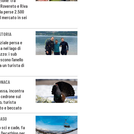
zione: tra
 Rovereto e Riva
da perse 2.500
l mercato in sei
STORIA
ziale persa e
a nel lago di
zzo: i sub
scono l’anello
a un turista di
ONACA
Fassa, incontra
o cedrone sul
o, turista
to e beccato
CASO
 sci e cade, fa
 Decathlon per