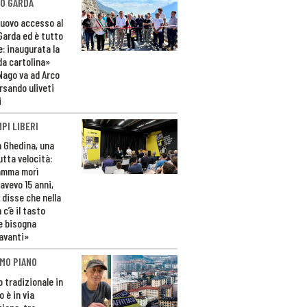
O GARDA
nuovo accesso al
 Garda ed è tutto
e: inaugurata la
da cartolina»
Nago va ad Arco
rsando uliveti
i
PI LIBERI
n Ghedina, una
utta velocità:
amma morì
avevo 15 anni,
 disse che nella
 c’è il tasto
e bisogna
avanti»
MO PIANO
o tradizionale in
 è in via