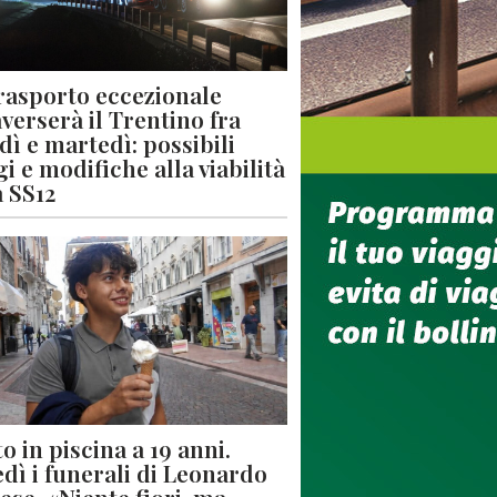
rasporto eccezionale
averserà il Trentino fra
dì e martedì: possibili
gi e modifiche alla viabilità
a SS12
o in piscina a 19 anni.
dì i funerali di Leonardo