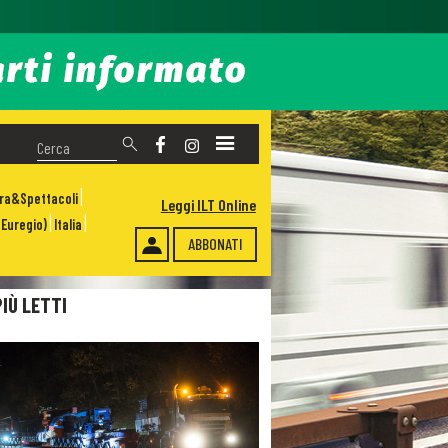
ura&Spettacoli
Leggi ILT Online
Euregio)
Italia
ABBONATI
PIÙ LETTI