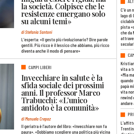
ALT
la società. Colpisce che le
C'è un 
resistenze emergano solo
lago di
su alcuni temi»
ciclabil
pista «
di Stefania Santoni
che da 
attrave
L'esperta: «Il gesto più rivoluzionario? Dire parole
secolar
gentili. Più ricco è il lessico che abbiamo, più ricco
diventa anche il modo di pensare»
CAM
Kristia
CAMPI LIBERI
vita a t
«Mia m
Invecchiare in salute è la
quando 
sfida sociale dei prossimi
papà mi
anni. Il professor Marco
vita non
rewind 
Trabucchi: «L'unico
andare 
antidoto è la comunità»
PRI
di Manuela Crepaz
L'affitt
Il geriatra è l'autore del libro: «Invecchiare non fa
Trentino
paura». «Dobbiamo scegliere una politica più vicina