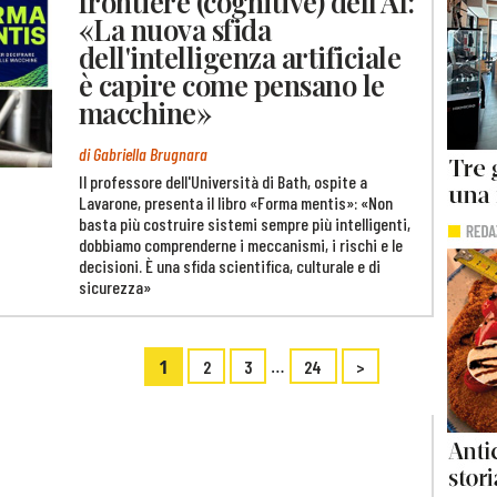
frontiere (cognitive) dell'AI:
«La nuova sfida
dell'intelligenza artificiale
è capire come pensano le
macchine»
di Gabriella Brugnara
Il professore dell'Università di Bath, ospite a
Lavarone, presenta il libro «Forma mentis»: «Non
basta più costruire sistemi sempre più intelligenti,
dobbiamo comprenderne i meccanismi, i rischi e le
decisioni. È una sfida scientifica, culturale e di
sicurezza»
1
…
2
3
24
>