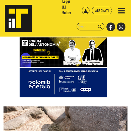
Leggi
ILT
ABBONATI
Online