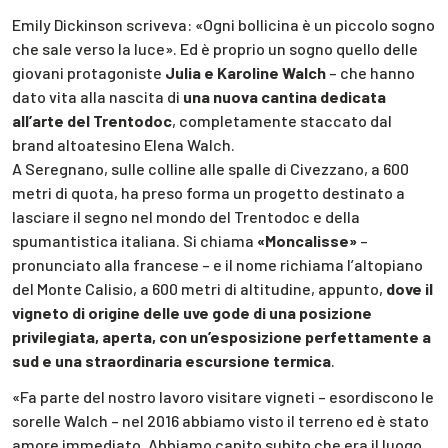
Emily Dickinson scriveva: «Ogni bollicina è un piccolo sogno
che sale verso la luce». Ed è proprio un sogno quello delle
giovani protagoniste
Julia e Karoline Walch
– che hanno
dato vita alla nascita di
una nuova cantina dedicata
all’arte del Trentodoc
, completamente staccato dal
brand altoatesino Elena Walch.
A Seregnano, sulle colline alle spalle di Civezzano, a 600
metri di quota, ha preso forma un progetto destinato a
lasciare il segno nel mondo del Trentodoc e della
spumantistica italiana. Si chiama
«Moncalisse»
–
pronunciato alla francese – e il nome richiama l’altopiano
del Monte Calisio, a 600 metri di altitudine, appunto,
dove il
vigneto di origine delle uve gode di una posizione
privilegiata, aperta, con un’esposizione perfettamente a
sud e una straordinaria escursione termica
.
«Fa parte del nostro lavoro visitare vigneti – esordiscono le
sorelle Walch – nel 2016 abbiamo visto il terreno ed è stato
amore immediato. Abbiamo capito subito che era il luogo