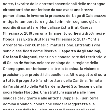
notte, favorite dalle correnti ascensionali delle montagne
circostanti che conferisce da sud ovest una brezza
pomeridiana. In inverno la presenza del Lago di Caldonazzo
mitiga le temperature rigide. I primi vini segnano già un
esordio di carattere: Moncalisse Extra Brut Riserva
Millesimato 2019 con un affinamento sui lieviti di 56 mesi e
Moncalisse Extra Brut Riserva Millesimato 2017 «Montis
Arcentarie» con 80 mesi di maturazione. Entrambi i vini
sono classificati come Riserva.
L’apporto degli enologi,
Stefano Bolognesi
, trentino e conoscitore del territorio, e
di Odilon de Varine, celebre enologo della regione della
Champagne, conferiscono, oltre la tecnica, la visione e
precisione per prodotti di eccellenza. Altro aspetto di cura
a tutto il progetto è l’architettura della Cantina, firmata
dall’architetto della Val Gardena David Stuflesser e dalla
socia Nadia Moroder. Una struttura ispirata alle linee
sinuose del vigneto e alle antiche Coppelle. Fuori terra
domina il bianco, colore che evoca la leggerezza e la
perfezione delle bollicine, mentre il rosso degli spazi