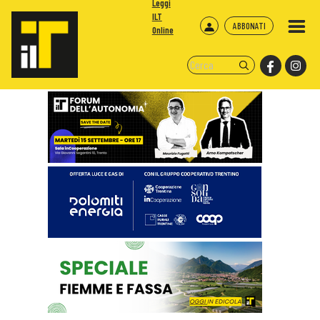
Leggi
ILT
ABBONATI
Online