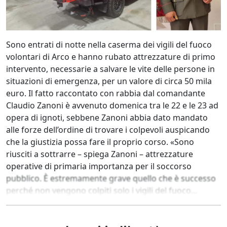
Sono entrati di notte nella caserma dei vigili del fuoco
volontari di Arco e hanno rubato attrezzature di primo
intervento, necessarie a salvare le vite delle persone in
situazioni di emergenza, per un valore di circa 50 mila
euro. Il fatto raccontato con rabbia dal comandante
Claudio Zanoni è avvenuto domenica tra le 22 e le 23 ad
opera di ignoti, sebbene Zanoni abbia dato mandato
alle forze dell’ordine di trovare i colpevoli auspicando
che la giustizia possa fare il proprio corso. «Sono
riusciti a sottrarre – spiega Zanoni – attrezzature
operative di primaria importanza per il soccorso
pubblico. È estremamente grave quello che è successo
perché non vengono colpiti solo i vigili del fuoco...