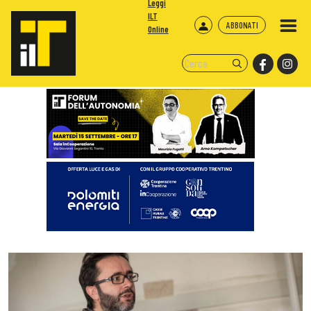
Leggi
ILT
ABBONATI
Online