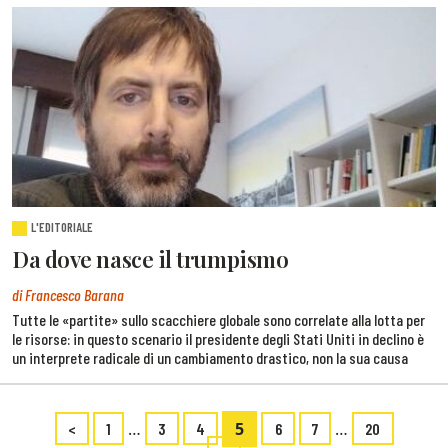
L'EDITORIALE
Da dove nasce il trumpismo
di Francesco Barana
Tutte le «partite» sullo scacchiere globale sono correlate alla lotta per
le risorse: in questo scenario il presidente degli Stati Uniti in declino è
un interprete radicale di un cambiamento drastico, non la sua causa
…
5
…
<
1
3
4
6
7
20