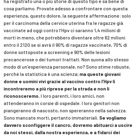
ha registrato una o più storie di questo tipo e sa bene di
cosa parliamo. Provate adesso a confrontare con questa
esperienza, questo dolore, la seguente affermazione: solo
per il carcinoma della cervice uterina fra le ragazze già
vaccinate ad oggi contro l’Hpv ci saranno 1,4 milioni di
morti in meno, che potrebbero diventare oltre 62 milioni
entro il 2120 se si avrà il 90% di ragazze vaccinate, 70% di
donne sottoposte a screening e 90% delle lesioni
precancerose o dei tumori trattati. Non suona allo stesso
modo di un’esperienza personale, no? Sono stime robuste,
perché la statistica è una scienza;
ma queste giovani
donne e uomini vivi grazie al vaccino contro l’Hpv li
incontreremo a più riprese per la strada e non li
riconosceremo.
I loro parenti, i loro amici, non
attenderanno in corsie di ospedale. I loro genitori non
piangeranno di nascosto, non spereranno nella salvezza.
Sono mancate morti, pertanto immateriali.
Se vogliamo
davvero sconfiggere il cancro, dovremo abituarci a uscire
da noi stessi, dalla nostra esperienza, e a fidarci dei