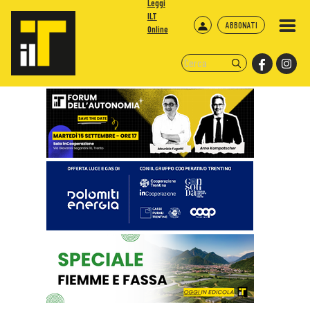
Leggi
ILT
ABBONATI
Online