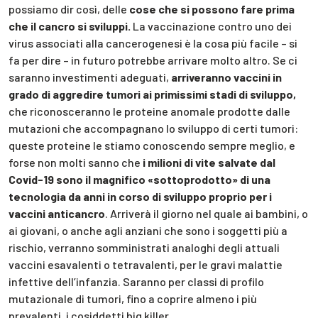
possiamo dir così, delle
cose che si possono fare prima
che il cancro si sviluppi.
La vaccinazione contro uno dei
virus associati alla cancerogenesi è la cosa più facile – si
fa per dire – in futuro potrebbe arrivare molto altro. Se ci
saranno investimenti adeguati,
arriveranno vaccini in
grado di aggredire tumori ai primissimi stadi di sviluppo,
che riconosceranno le proteine anomale prodotte dalle
mutazioni che accompagnano lo sviluppo di certi tumori:
queste proteine le stiamo conoscendo sempre meglio, e
forse non molti sanno che
i milioni di vite salvate dal
Covid-19 sono il magnifico «sottoprodotto» di una
tecnologia da anni in corso di sviluppo proprio per i
vaccini anticancro
. Arriverà il giorno nel quale ai bambini, o
ai giovani, o anche agli anziani che sono i soggetti più a
rischio, verranno somministrati analoghi degli attuali
vaccini esavalenti o tetravalenti, per le gravi malattie
infettive dell’infanzia. Saranno per classi di profilo
mutazionale di tumori, fino a coprire almeno i più
prevalenti, i cosiddetti big killer.