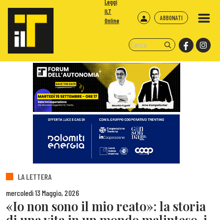
Leggi
ILT
ABBONATI
Online
LA LETTERA
mercoledì 13 Maggio, 2026
«Io non sono il mio reato»: la storia
di una vita in un mondo malinteso, i