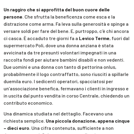
Un raggiro che si approfitta del buon cuore delle
persone
. Che sfrutta la beneficenza come esca e la
distrazione come arma. Fa leva sulla generosità e spinge a
versare soldi per fare del bene. E, purtroppo, c’è chi ancora
ci casca. È accaduto tre giorni fa a
Levico Terme
, fuori dal
supermercato Poli, dove una donna anziana è stata
avvicinata da tre presunti volontari impegnati in una
raccolta fondi per aiutare bambini disabili e non vedenti.
Due uomini e una donna con tanto di pettorina onlus,
probabilmente il logo contraffatto, sono riusciti a spillarle
duemila euro. I sedicenti operatori, spacciatosi per
un’associazione benefica, fermavano i clienti in ingresso e
in uscita dal punto vendita in corso Centrale, chiedendo un
contributo economico.
Una dinamica studiata nel dettaglio. Facevano una
richiesta semplice.
Una piccola donazione, appena cinque
– dieci euro
. Una cifra contenuta, sufficiente a non