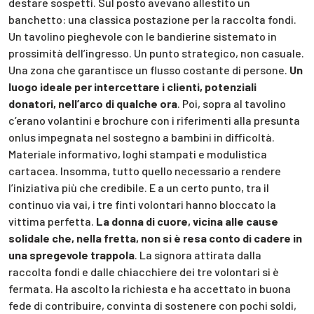
destare sospetti. Sul posto avevano allestito un
banchetto: una classica postazione per la raccolta fondi.
Un tavolino pieghevole con le bandierine sistemato in
prossimità dell’ingresso. Un punto strategico, non casuale.
Una zona che garantisce un flusso costante di persone.
Un
luogo ideale per intercettare i clienti, potenziali
donatori, nell’arco di qualche ora
. Poi, sopra al tavolino
c’erano volantini e brochure con i riferimenti alla presunta
onlus impegnata nel sostegno a bambini in difficoltà.
Materiale informativo, loghi stampati e modulistica
cartacea. Insomma, tutto quello necessario a rendere
l’iniziativa più che credibile. E a un certo punto, tra il
continuo via vai, i tre finti volontari hanno bloccato la
vittima perfetta.
La donna di cuore, vicina alle cause
solidale che, nella fretta, non si è resa conto di cadere in
una spregevole trappola
. La signora attirata dalla
raccolta fondi e dalle chiacchiere dei tre volontari si è
fermata. Ha ascolto la richiesta e ha accettato in buona
fede di contribuire, convinta di sostenere con pochi soldi,