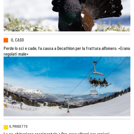
IL CASO
Perde lo sci e cade, fa causa a Decathlon per la frattura all’omero. «Erano
regolati male»
IL PROGETTO
La co-abitazione sperimentale a Dro: nove alloggi per anziani