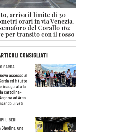
o, arriva il limite di 30
ometri orari in via Venezia.
 semaforo del Corallo 162
e per transito con il rosso
ARTICOLI CONSIGLIATI
O GARDA
nuovo accesso al
 Garda ed è tutto
e: inaugurata la
da cartolina»
Nago va ad Arco
rsando uliveti
i
PI LIBERI
n Ghedina, una