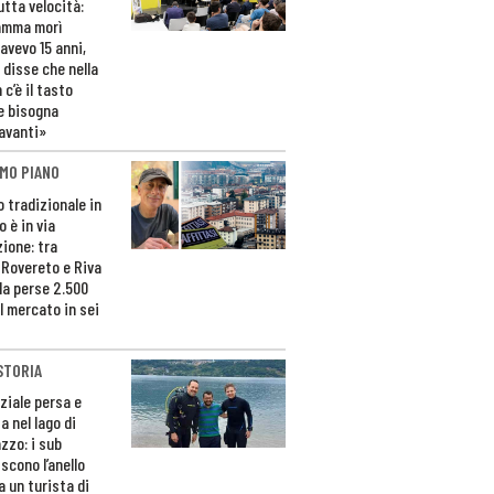
utta velocità:
amma morì
avevo 15 anni,
 disse che nella
 c’è il tasto
e bisogna
avanti»
MO PIANO
o tradizionale in
 è in via
zione: tra
 Rovereto e Riva
da perse 2.500
l mercato in sei
STORIA
ziale persa e
a nel lago di
zzo: i sub
scono l’anello
a un turista di