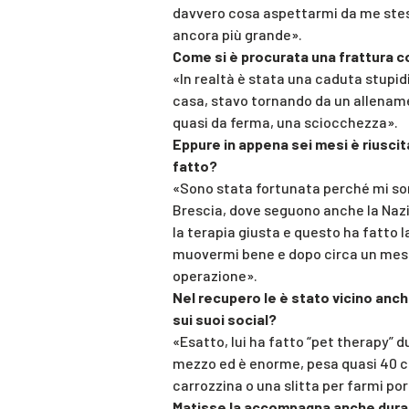
davvero cosa aspettarmi da me stessa
ancora più grande».
Come si è procurata una frattura c
«In realtà è stata una caduta stupid
casa, stavo tornando da un allenam
quasi da ferma, una sciocchezza».
Eppure in appena sei mesi è riuscit
fatto?
«Sono stata fortunata perché mi son
Brescia, dove seguono anche la Naz
la terapia giusta e questo ha fatto la
muovermi bene e dopo circa un mese 
operazione».
Nel recupero le è stato vicino anc
sui suoi social?
«Esatto, lui ha fatto “pet therapy” d
mezzo ed è enorme, pesa quasi 40 c
carrozzina o una slitta per farmi por
Matisse la accompagna anche durant