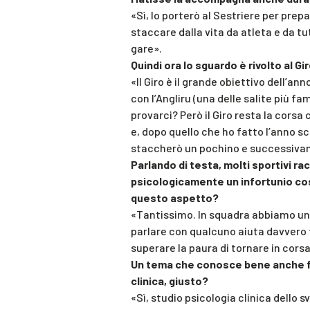
«Sì, lo porterò al Sestriere per prepa
staccare dalla vita da atleta e da tu
gare».
Quindi ora lo sguardo è rivolto al Gi
«Il Giro è il grande obiettivo dell’anno
con l’Angliru (una delle salite più 
provarci? Però il Giro resta la corsa 
e, dopo quello che ho fatto l’anno sc
staccherò un pochino e successivam
Parlando di testa, molti sportivi ra
psicologicamente un infortunio cos
questo aspetto?
«Tantissimo. In squadra abbiamo una
parlare con qualcuno aiuta davvero t
superare la paura di tornare in corsa
Un tema che conosce bene anche fuo
clinica, giusto?
«Sì, studio psicologia clinica dello 