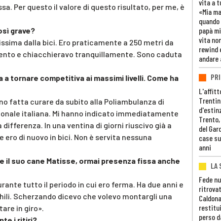
vita a t
. Per questo il valore di questo risultato, per me, è
«Mia m
quando 
osì grave?
papà mi
vita non
issima dalla bici. Ero praticamente a 250 metri da
rewind 
ento e chiacchieravo tranquillamente. Sono caduta
andare 
PRI
a a tornare competitiva ai massimi livelli. Come ha
L'affitt
Trentino
o fatta curare da subito alla Poliambulanza di
d'estin
ionale italiana. Mi hanno indicato immediatamente
Trento,
 differenza. In una ventina di giorni riuscivo già a
del Gar
ero di nuovo in bici. Non è servita nessuna
case su
anni
he il suo cane Matisse, ormai presenza fissa anche
LA 
Fede nu
urante tutto il periodo in cui ero ferma. Ha due anni e
ritrovat
hili. Scherzando dicevo che volevo montargli una
Caldona
restitui
tare in giro».
perso d
e i ritiri?