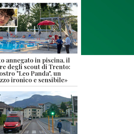
o annegato in piscina, il
re degli scout di Trento:
nostro "Leo Panda", un
zzo ironico e sensibile»