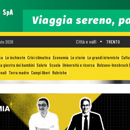
Città e valli
sto 2026
TRENTO
ca
Le inchieste
Crisi climatica
Economia
Le storie
Le grandi interviste
Cult
La giostra dei bambini
Salute
Scuola
Università e ricerca
Bolzano-Innsbruck (
nali
Terra madre
Campi liberi
Rubriche