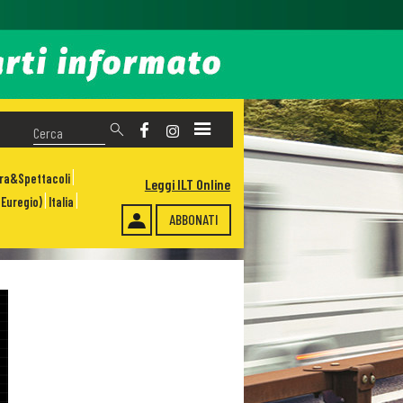
ura&Spettacoli
Leggi ILT Online
Euregio)
Italia
ABBONATI