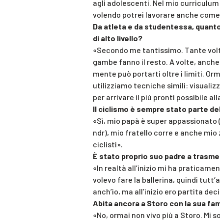
agli adolescenti. Nel mio curriculum
volendo potrei lavorare anche come 
Da atleta e da studentessa, quant
di alto livello?
«Secondo me tantissimo. Tante volte 
gambe fanno il resto. A volte, anche 
mente può portarti oltre i limiti. Or
utilizziamo tecniche simili: visuali
per arrivare il più pronti possibile a
Il ciclismo è sempre stato parte del
«Sì, mio papà è super appassionato (
ndr), mio fratello corre e anche mio
ciclisti».
È stato proprio suo padre a trasm
«In realtà all’inizio mi ha praticament
volevo fare la ballerina, quindi tut
anch’io, ma all’inizio ero partita d
Abita ancora a Storo con la sua fam
«No, ormai non vivo più a Storo. Mi 