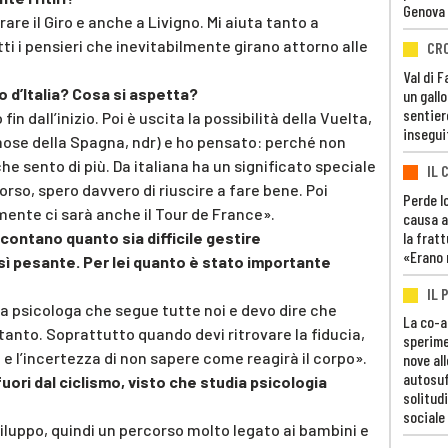
Genova
rare il Giro e anche a Livigno. Mi aiuta tanto a
tti i pensieri che inevitabilmente girano attorno alle
CR
Val di 
ro d’Italia? Cosa si aspetta?
un gall
sentier
 fin dall’inizio. Poi è uscita la possibilità della Vuelta,
insegui
famose della Spagna, ndr) e ho pensato: perché non
che sento di più. Da italiana ha un significato speciale
IL 
orso, spero davvero di riuscire a fare bene. Poi
Perde lo
ente ci sarà anche il Tour de France».
causa a
la fratt
ccontano quanto sia difficile gestire
«Erano 
ì pesante. Per lei quanto è stato importante
IL 
 psicologa che segue tutte noi e devo dire che
La co-a
anto. Soprattutto quando devi ritrovare la fiducia,
sperime
 e l’incertezza di non sapere come reagirà il corpo».
nove al
autosuf
ri dal ciclismo, visto che studia psicologia
solitudi
sociale
sviluppo, quindi un percorso molto legato ai bambini e