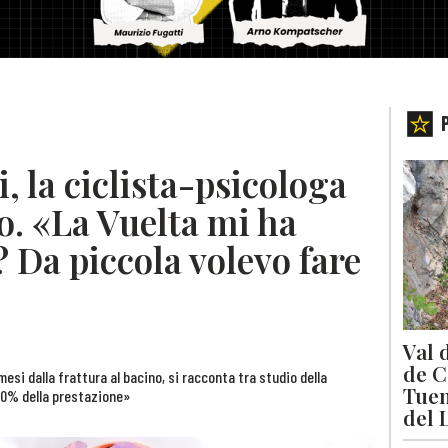
, la ciclista-psicologa
o. «La Vuelta mi ha
? Da piccola volevo fare
Val 
de C
mesi dalla frattura al bacino, si racconta tra studio della
Tuen
 70% della prestazione»
del 