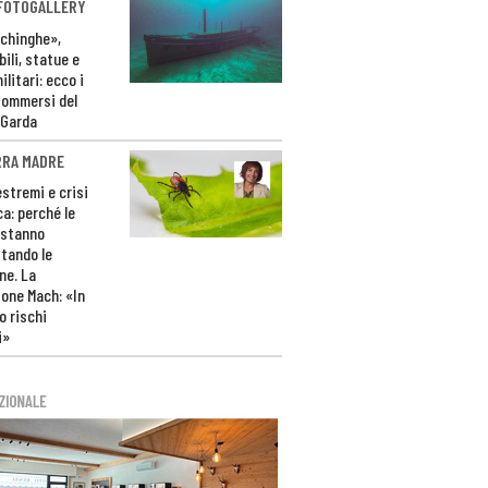
 FOTOGALLERY
ichinghe»,
ili, statue e
litari: ecco i
sommersi del
 Garda
RRA MADRE
estremi e crisi
ca: perché le
 stanno
tando le
ne. La
one Mach: «In
 rischi
i»