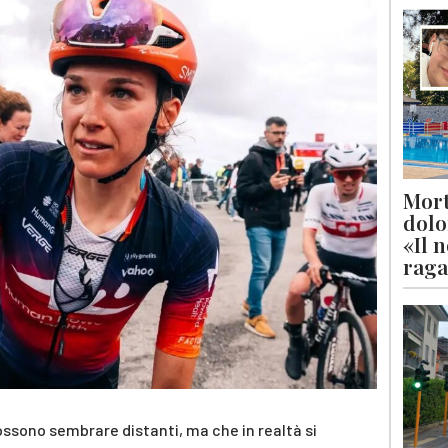
Mort
dolo
«Il 
raga
ossono sembrare distanti, ma che in realtà si