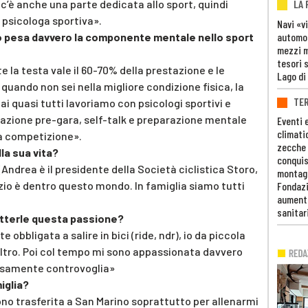
 c’è anche una parte dedicata allo sport, quindi
LA
psicologa sportiva».
Navi «v
automob
o pesa davvero la componente mentale nello sport
mezzi mi
tesori 
la testa vale il 60-70% della prestazione e le
Lago di
quando non sei nella migliore condizione fisica, la
TE
mai quasi tutti lavoriamo con psicologi sportivi e
zzazione pre-gara, self-talk e preparazione mentale
Eventi 
climati
lla competizione».
zecche
la sua vita?
conquis
Andrea è il presidente della Società ciclistica Storo,
montag
 zio è dentro questo mondo. In famiglia siamo tutti
Fondazi
aumento
sanitar
etterle questa passione?
e obbligata a salire in bici (ride, ndr), io da piccola
t’altro. Poi col tempo mi sono appassionata davvero
ecisamente controvoglia»
iglia?
sono trasferita a San Marino soprattutto per allenarmi