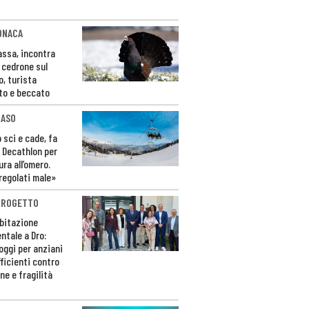
ONACA
Fassa, incontra
o cedrone sul
o, turista
to e beccato
CASO
 sci e cade, fa
 Decathlon per
ura all’omero.
regolati male»
PROGETTO
bitazione
ntale a Dro:
loggi per anziani
ficienti contro
ne e fragilità