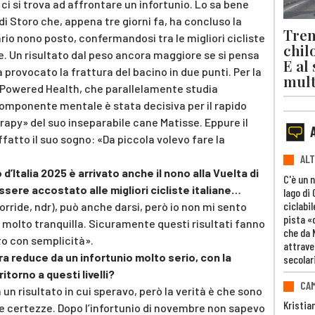
 si trova ad affrontare un infortunio. Lo sa bene
 di Storo che, appena tre giorni fa, ha concluso la
Trent
io nono posto, confermandosi tra le migliori cicliste
chil
e. Un risultato dal peso ancora maggiore se si pensa
E al
 provocato la frattura del bacino in due punti. Per la
mult
 Powered Health, che parallelamente studia
a componente mentale è stata decisiva per il rapido
rapy» del suo inseparabile cane Matisse. Eppure il
ffatto il suo sogno: «Da piccola volevo fare la
ALT
 d’Italia 2025 è arrivato anche il nono alla Vuelta di
C'è un 
ssere accostato alle migliori cicliste italiane…
lago di
ciclabil
orride, ndr), può anche darsi, però io non mi sento
pista «
, molto tranquilla. Sicuramente questi risultati fanno
che da 
to con semplicità».
attrave
a reduce da un infortunio molto serio, con la
secolar
itorno a questi livelli?
CAM
n risultato in cui speravo, però la verità è che sono
Kristia
he certezze. Dopo l’infortunio di novembre non sapevo