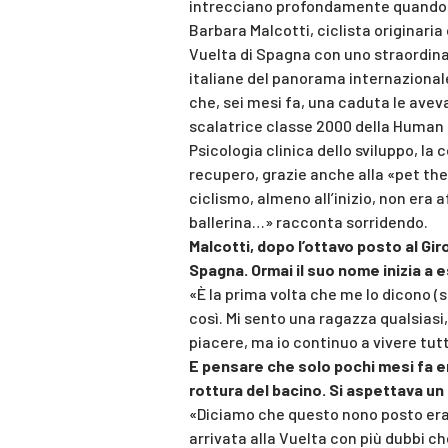
intrecciano profondamente quando ci
Barbara Malcotti, ciclista originaria
Vuelta di Spagna con uno straordinar
italiane del panorama internazional
che, sei mesi fa, una caduta le aveva
scalatrice classe 2000 della Human
Psicologia clinica dello sviluppo, l
recupero, grazie anche alla «pet the
ciclismo, almeno all’inizio, non era a
ballerina…» racconta sorridendo.
Malcotti, dopo l’ottavo posto al Giro
Spagna. Ormai il suo nome inizia a e
«È la prima volta che me lo dicono (s
così. Mi sento una ragazza qualsiasi
piacere, ma io continuo a vivere tut
E pensare che solo pochi mesi fa er
rottura del bacino. Si aspettava un r
«Diciamo che questo nono posto era u
arrivata alla Vuelta con più dubbi c