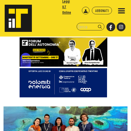
Leggi
ILT
ABBONATI
Online