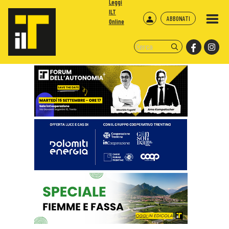
Leggi
ILT
ABBONATI
Online