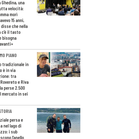
n Ghedina, una
utta velocità:
amma morì
avevo 15 anni,
 disse che nella
 c’è il tasto
e bisogna
avanti»
MO PIANO
o tradizionale in
 è in via
zione: tra
 Rovereto e Riva
da perse 2.500
l mercato in sei
STORIA
ziale persa e
a nel lago di
zzo: i sub
scono l’anello