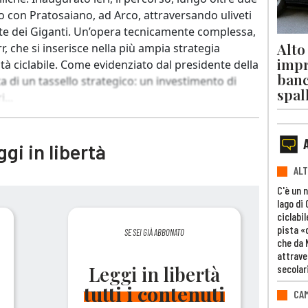
go con Pratosaiano, ad Arco, attraversando uliveti
te dei Giganti. Un’opera tecnicamente complessa,
Alto
r, che si inserisce nella più ampia strategia
impr
ità ciclabile. Come evidenziato dal presidente della
banc
ta di un tassello strategico: un investimento di
spal
...
gi in libertà
ALT
C'è un 
lago di
ciclabil
pista «
SE SEI GIÀ ABBONATO
che da 
attrave
secolar
Leggi in libertà
tutti i contenuti
CAM