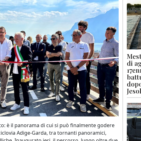
Mest
di a
17en
batt
dopo
Jeso
: è il panorama di cui si può finalmente godere
ciclovia Adige-Garda, tra tornanti panoramici,
liche. Inaugurato ieri, il percorso, lungo oltre due