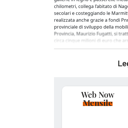
chilometri, collega l’abitato di Na
secolari e costeggiando le Marmit
realizzata anche grazie a fondi Pnr
provinciale di sviluppo della mobil
Provincia, Maurizio Fugatti, si trat
circa cinque milioni di euro che arri
Leg
Web Now
Mensile