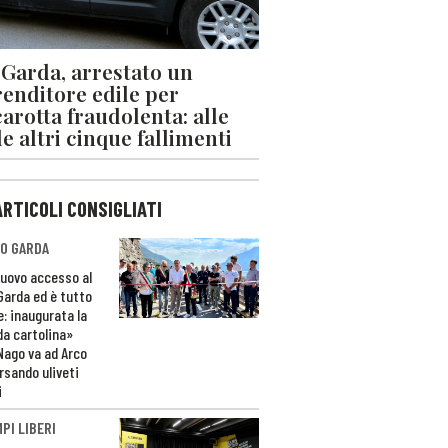
 Garda, arrestato un
enditore edile per
arotta fraudolenta: alle
le altri cinque fallimenti
ARTICOLI CONSIGLIATI
O GARDA
nuovo accesso al
 Garda ed è tutto
e: inaugurata la
da cartolina»
Nago va ad Arco
rsando uliveti
i
PI LIBERI