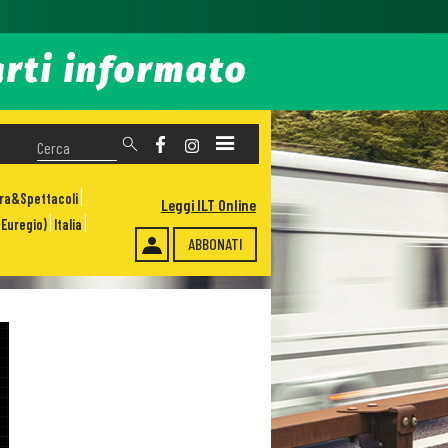
ura&Spettacoli
Leggi ILT Online
Euregio)
Italia
ABBONATI