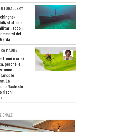
 FOTOGALLERY
ichinghe»,
ili, statue e
litari: ecco i
sommersi del
 Garda
RRA MADRE
estremi e crisi
ca: perché le
 stanno
tando le
ne. La
one Mach: «In
 rischi
i»