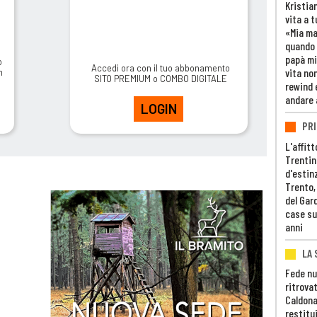
Kristia
vita a t
«Mia m
quando 
papà mi
o
Accedi ora con il tuo abbonamento
vita non
m
SITO PREMIUM o COMBO DIGITALE
rewind 
andare 
LOGIN
PRI
L'affitt
Trentino
d'estin
Trento,
del Gar
case su
anni
LA 
Fede nu
ritrovat
Caldona
restitui