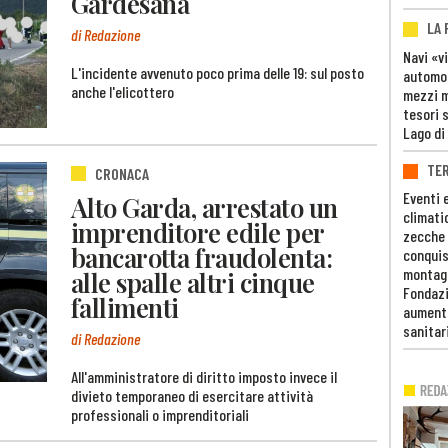
Gardesana
LA
di Redazione
Navi «v
L'incidente avvenuto poco prima delle 19: sul posto
automob
anche l'elicottero
mezzi mi
tesori 
Lago di
TE
CRONACA
Eventi 
Alto Garda, arrestato un
climati
imprenditore edile per
zecche
bancarotta fraudolenta:
conquis
montag
alle spalle altri cinque
Fondazi
fallimenti
aumento
sanitar
di Redazione
All'amministratore di diritto imposto invece il
divieto temporaneo di esercitare attività
professionali o imprenditoriali