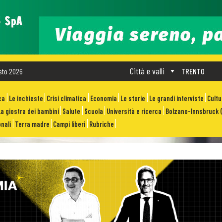
Città e valli
sto 2026
TRENTO
ca
Le inchieste
Crisi climatica
Economia
Le storie
Le grandi interviste
Cult
La giostra dei bambini
Salute
Scuola
Università e ricerca
Bolzano-Innsbruck (
nali
Terra madre
Campi liberi
Rubriche