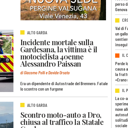
perso d
Genova
CR
Val di 
ALTO GARDA
un gall
sentier
Incidente mortale sulla
insegui
Gardesana, la vittima è il
motociclista 40enne
IL 
Alessandro Paissan
Perde lo
causa a
di Giacomo Polli e Davide Orsato
la fratt
«Erano 
Era un dipendente di Autostrade del Brennero. Fatale
lo scontro con un furgone
IL 
La co-a
sperime
ALTO GARDA
nove al
Scontro moto-auto a Dro,
autosuf
chiusa al traffico la Statale
solitudi
sociale