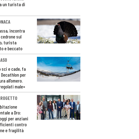
a un turista di
ONACA
Fassa, incontra
o cedrone sul
o, turista
to e beccato
CASO
 sci e cade, fa
 Decathlon per
ura all’omero.
regolati male»
PROGETTO
bitazione
ntale a Dro:
loggi per anziani
ficienti contro
ne e fragilità