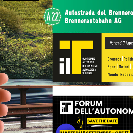
Venerdì 7 Ago
Cronaca
Politi
Sport
Motori
Mondo
Redazio