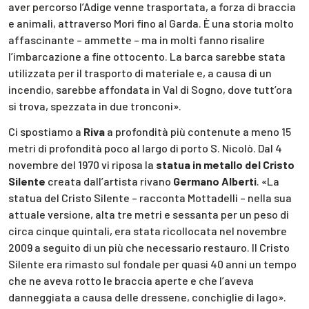
aver percorso l’Adige venne trasportata, a forza di braccia
e animali, attraverso Mori fino al Garda. È una storia molto
affascinante – ammette – ma in molti fanno risalire
l’imbarcazione a fine ottocento. La barca sarebbe stata
utilizzata per il trasporto di materiale e, a causa di un
incendio, sarebbe affondata in Val di Sogno, dove tutt’ora
si trova, spezzata in due tronconi».
Ci spostiamo a
Riva
a profondità più contenute a meno 15
metri di profondità poco al largo di porto S. Nicolò. Dal 4
novembre del 1970 vi riposa la
statua in metallo del Cristo
Silente
creata dall’artista rivano
Germano Alberti
. «La
statua del Cristo Silente – racconta Mottadelli – nella sua
attuale versione, alta tre metri e sessanta per un peso di
circa cinque quintali, era stata ricollocata nel novembre
2009 a seguito di un più che necessario restauro. Il Cristo
Silente era rimasto sul fondale per quasi 40 anni un tempo
che ne aveva rotto le braccia aperte e che l’aveva
danneggiata a causa delle dressene, conchiglie di lago».