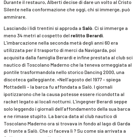
Durante il restauro, Alberti decise di dare un volto al Cristo
Silente nella conformazione che oggi, chi si immerge, può
ammirare.
Lasciando i lidi trentini si approda a
Salò
. Ci si immerge a
meno 34 metri al cospetto del
relitto Berardi
.
L’imbarcazione nella seconda metà degli anni 60 era
utilizzata per il trasporto di merci da Navigarda, poi
acquisita dalla famiglia Berardi e infine prestata al club sci
nautico di Toscolano Maderno che la teneva ormeggiata al
pontile trasformandola nello storico Dancing 2000, una
discoteca galleggiante. «Nell’agosto del 1977 – spiega
Mottadelli – la barca fu affondata a Salò. I giornali
ipotizzarono che la causa potesse essere ricondotta al
racket legato ai locali notturni. L’ingegner Berardi seppe
solo leggendo i giornali dell’affondamento della sua barca
e ne rimase stupito. La barca data al club nautico di
Toscolano Maderno ora si trovava in fondo al lago di Garda
di fronte a Salò. Che ci faceva lì ? Su come sia arrivata a