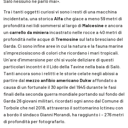
Salò nessuno ne parlò mai».
Tra i tanti oggetti curiosi vi sono i resti di una macchina
incidentata, una storica
Alfa
che giace a meno 59 metri di
profondità nei lidi sommersi al largo di
Malcesine
e ancora
un
carrello da miniera
incastrato nelle rocce a 40 metri di
profondità nelle acque di
Tremosine
sul lato bresciano del
Garda. Ci sono infine aree in cui la natura e la fauna marine
s’impreziosiscono di colori che ricordano i mari tropicali.
Un’are d’immersione per chi si vuole deliziare di questi
particolari incontri è il Lido della Tavine nella baia di Salò.
Tanti ancora sono i relitti e le storie celate negli abissi a
partire dal
mezzo anfibio americano Dukw
affondato a
causa di un fortunale il 30 aprile del 1945 durante le fasi
finali della seconda guerra mondiale portando sul fondo del
Garda 26 giovani militari, ricordati ogni anno dal Comune di
Torbole che nel 2018, attraverso il sottomarino Ictineu con
a bordo il sindaco Gianni Morandi, ha raggiunto i – 276 metri
di profondità per fotografarlo.