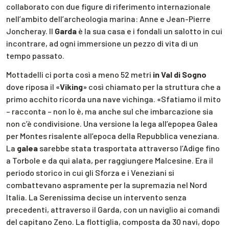
collaborato con due figure di riferimento internazionale
nell’ambito dell’archeologia marina: Anne e Jean-Pierre
Joncheray. Il
Garda
è la sua casa e i fondali un salotto in cui
incontrare, ad ogni immersione un pezzo di vita di un
tempo passato.
Mottadelli ci porta così a meno 52 metri
in Val di Sogno
dove riposa il «
Viking
» così chiamato per la struttura che a
primo acchito ricorda una nave vichinga. «Sfatiamo il mito
– racconta – non lo è, ma anche sul che imbarcazione sia
non c’è condivisione. Una versione la lega all’epopea Galea
per Montes risalente all’epoca della Repubblica veneziana.
La
galea
sarebbe stata trasportata attraverso l’Adige fino
a Torbole e da qui alata, per raggiungere Malcesine. Era il
periodo storico in cui gli Sforza e i Veneziani si
combattevano aspramente per la supremazia nel Nord
Italia. La Serenissima decise un intervento senza
precedenti, attraverso il Garda, con un naviglio ai comandi
del capitano Zeno. La flottiglia, composta da 30 navi, dopo