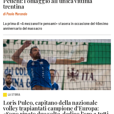
Petteni: l’omaggio all’unica vittima
trentina
di Paolo Morando
La prima di «A mezzanotte pensami» stasera in occasione del 46esimo
anniversario del massacro
LA STORIA
Loris Puleo, capitano della nazionale
volley trapiantati campione d'Europa:
«Sono rinato due volte, dedico l'oro a tutti