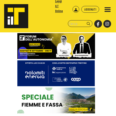
Leggi
ILT
ABBONATI
Online