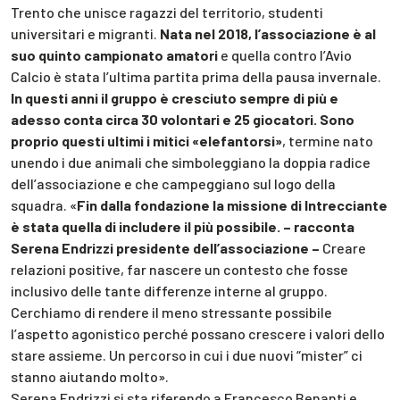
Trento che unisce ragazzi del territorio, studenti
universitari e migranti.
Nata nel 2018, l’associazione è al
suo quinto campionato amatori
e quella contro l’Avio
Calcio è stata l’ultima partita prima della pausa invernale.
In questi anni il gruppo è cresciuto sempre di più e
adesso conta circa 30 volontari e 25 giocatori. Sono
proprio questi ultimi i mitici «elefantorsi»
, termine nato
unendo i due animali che simboleggiano la doppia radice
dell’associazione e che campeggiano sul logo della
squadra. «
Fin dalla fondazione la missione di Intrecciante
è stata quella di includere il più possibile. – racconta
Serena Endrizzi presidente dell’associazione –
Creare
relazioni positive, far nascere un contesto che fosse
inclusivo delle tante differenze interne al gruppo.
Cerchiamo di rendere il meno stressante possibile
l’aspetto agonistico perché possano crescere i valori dello
stare assieme. Un percorso in cui i due nuovi “mister” ci
stanno aiutando molto».
Serena Endrizzi si sta riferendo a Francesco Benanti e