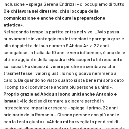
inclusione – spiega Serena Endrizzi – ci occupiamo di tutto.
C’è chi lavora nel direttivo, chi si occupa della
comunicazione e anche chi cura la preparazione
atletica
».
Nel secondo tempo la partita entra nel vivo. L’Avio passa
nuovamente in vantaggio ma Intrecciante pareggia grazie
alla doppietta del suo numero 9 Abdou Aziz. 22 anni
senegalese, in Italia da 10 anni e vero influencer, è una delle
ultime aggiunte della squadra: «Ho scoperto Intrecciante
sui social. Ho deciso di venire perché mi sembrava che
trasmettesse i valori giusti. Io non giocavo nemmeno a
calcio. Da quando ho visto quanto si sta bene mi sono dato
il compito di convincere ancora più persone a unirsi».
Proprio grazie ad Abdou si sono uniti anche Antonio e
Ismael
: «Ho deciso di tornare a giocare perché in
Intrecciante impari a crescere – spiega il primo, 22 anni
originario della Romania – Ci sono persone con più anni e
con la testa giusta». «Abdou mi ha svegliato per dirmi di
venire ad allenamento mentre stavo dormendo. – racconta