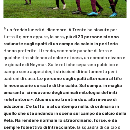
È un freddo lunedì di dicembre. A Trento ha piovuto per
tutto il giorno eppure, la sera,
più di 20 persone si sono
radunate sugli spalti di un campo da calcio in periferia
.
Hanno preferito il freddo, scomode panche di ferro e
qualche tiro sbilenco al calore di casa, un comodo divano e
le giocate di Neymar. Sulle reti che separano pubblico e
campo sono appesi degli striscioni di incitamento per i
padroni di casa.
Le persone sugli spalti alternano al tifo
le necessarie sorsate di the caldo. Sul campo, in maglia
amaranto, si muovono degli animali mitologici definiti
«elefantorsi»
.
Alcuni sono trentini doc, altri invece di
adozione. C’è tutto, e al contempo nulla, di ordinario in
quello che sta andando in scena sul campo da calcio della
Vela. Ma rendere normale lo straordinario, forse, è da
sempre l’obiettivo di Intrecciante
, la squadra di calcio di