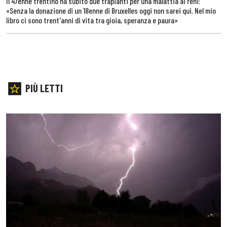
Il 47enne trentino ha subito due trapianti per una malattia ai reni:
«Senza la donazione di un 18enne di Bruxelles oggi non sarei qui. Nel mio
libro ci sono trent'anni di vita tra gioia, speranza e paura»
PIÙ LETTI