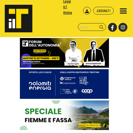
Leggi
ILT
ABBONATI
Online