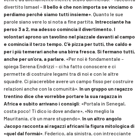
divertito Ismael –
Il bello è che non importa se vinciamo o
perdiamo perché siamo tutti insieme»
. Quanto le sue
parole siano vere lo si nota a fine partita.
Intrecciante ha
perso 3 a 2, ma adesso comincia il divertimento. I
volontari aprono un tavolino nel piazzale davanti al campo
e comincia il terzo tempo. C’è pizza per tutti, the caldo e
per i più temerari anche una birra fresca. Si fermano tutti,
anche per un’ora, a parlare.
«Per noi è fondamentale –
spiega Serena Endrizzi – ci ha fatto conoscere e ci
permette di costruire legami tra di noi e con le altre
squadre. Ci piacerebbe avere un campo fisso per costruire
relazioni anche con la comunità».
In un gruppo un ragazzo
trentino dice che vorrebbe portare la sua ragazza in
Africa e subito arrivano i consigli
: «Portala in Senegal,
costa poco! Ti dico io dove andare», «No meglio la
Mauritania, c’è un mare stupendo».
In un altro angolo
Jacopo racconta ai ragazzi africani la figura mitologica di
«quel dal formài»
. Federico, ala sinistra, con intrecciante