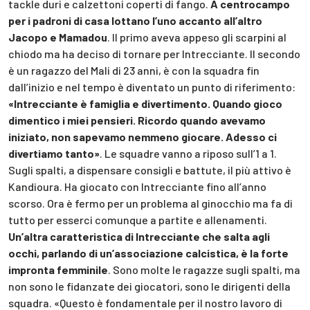
tackle duri e calzettoni coperti di fango.
A centrocampo
per i padroni di casa lottano l’uno accanto all’altro
Jacopo e Mamadou
. Il primo aveva appeso gli scarpini al
chiodo ma ha deciso di tornare per Intrecciante. Il secondo
è un ragazzo del Mali di 23 anni, è con la squadra fin
dall’inizio e nel tempo è diventato un punto di riferimento:
«Intrecciante è famiglia e divertimento. Quando gioco
dimentico i miei pensieri. Ricordo quando avevamo
iniziato, non sapevamo nemmeno giocare. Adesso ci
divertiamo tanto»
. Le squadre vanno a riposo sull’1 a 1.
Sugli spalti, a dispensare consigli e battute, il più attivo è
Kandioura. Ha giocato con Intrecciante fino all’anno
scorso. Ora è fermo per un problema al ginocchio ma fa di
tutto per esserci comunque a partite e allenamenti.
Un’altra caratteristica di Intrecciante che salta agli
occhi, parlando di un’associazione calcistica, è la forte
impronta femminile
. Sono molte le ragazze sugli spalti, ma
non sono le fidanzate dei giocatori, sono le dirigenti della
squadra. «Questo è fondamentale per il nostro lavoro di