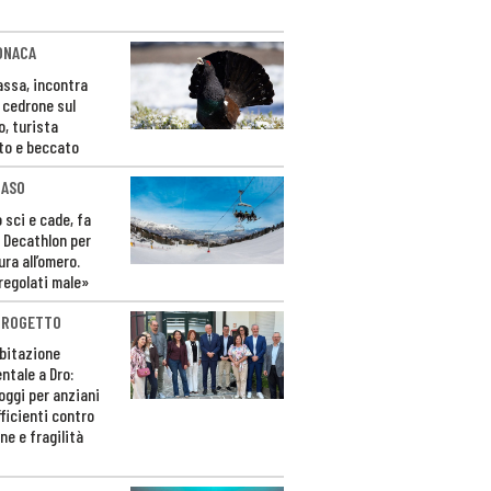
ONACA
Fassa, incontra
o cedrone sul
o, turista
to e beccato
CASO
 sci e cade, fa
 Decathlon per
ura all’omero.
regolati male»
PROGETTO
bitazione
ntale a Dro:
loggi per anziani
ficienti contro
ne e fragilità