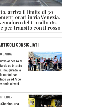
o, arriva il limite di 30
ometri orari in via Venezia.
 semaforo del Corallo 162
e per transito con il rosso
ARTICOLI CONSIGLIATI
O GARDA
nuovo accesso al
 Garda ed è tutto
e: inaugurata la
da cartolina»
Nago va ad Arco
rsando uliveti
i
PI LIBERI
n Ghedina, una