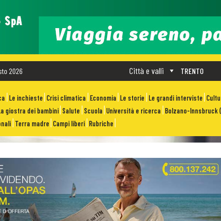
Città e valli
sto 2026
TRENTO
ca
Le inchieste
Crisi climatica
Economia
Le storie
Le grandi interviste
Cult
La giostra dei bambini
Salute
Scuola
Università e ricerca
Bolzano-Innsbruck (
nali
Terra madre
Campi liberi
Rubriche