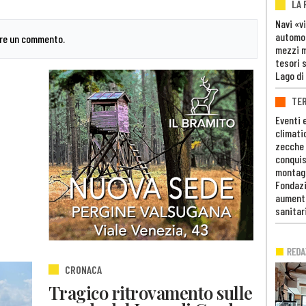
LA
Navi «v
automob
are un commento.
mezzi mi
tesori 
Lago di
TE
Eventi 
climati
zecche
conquis
montag
Fondazi
aumento
sanitar
CRONACA
Tragico ritrovamento sulle