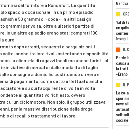
Genova
rifornirsi dal fornitore a Roncafort. Le quantità
colo spaccio occasionale. In un primo episodio
CR
shish e 50 grammi di «coca», in altri casi gli
Val di 
 grammi per volta, oltre a ulteriori partite di
un gall
e, in un altro episodio erano stati comprati 100
sentier
insegui
la euro.
mato dopo arresti, sequestri e perquisizioni. I
IL 
a volte, anche tra loro rivali, ostentando disponibilità
Perde lo
dosi la clientela di ragazzi locali ma anche turisti, al
causa a
ie iniziative di mercato: dalle modalità di taglio
la fratt
«Erano 
 dalle consegne a domicilio costituendo un vero e
istema di pagamento, come detto effettuato anche
IL 
cciatore e su cui l’acquirente di volta in volta
La co-a
ndente al quantitativo richiesto, ovvero
sperime
ra cui un ciclomotore. Non solo, il gruppo utilizzava
nove al
renni, per la massiva distribuzione della droga
autosuf
solitudi
bio di regali o trattamenti di favore.
sociale