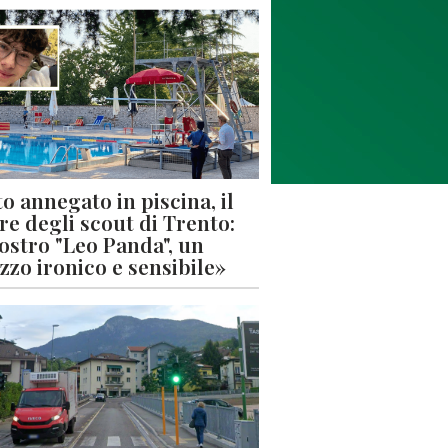
o annegato in piscina, il
re degli scout di Trento:
nostro "Leo Panda", un
zzo ironico e sensibile»