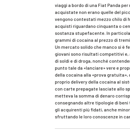
viaggi a bordo di una Fiat Panda per 
acquistate non erano quelle del pic
vengono contestati mezzo chilo di ha
acquisti riguardano cinquanta o cento
sostanza stupefacente. In particolar
grammi di cocaina al prezzo di tremi
Un mercato solido che manco si è fer
giovani sono risultati competitivi e, 
di soldi e di droga, nonché contenden
punto tale da «lanciare» vere e propr
della cocaina alla «prova gratuita»,
proprio delivery della cocaina al s
con carte prepagate lasciate allo spa
metteva la somma di denaro corrispo
consegnando altre tipologie di beni t
gli acquirenti più fidati, anche mino
sfruttando le loro conoscenze in cam