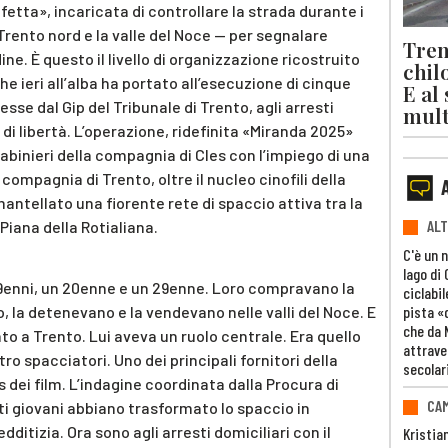
fetta», incaricata di controllare la strada durante i
rento nord e la valle del Noce — per segnalare
Trent
ine. È questo il livello di organizzazione ricostruito
chil
che ieri all’alba ha portato all’esecuzione di cinque
E al
se dal Gip del Tribunale di Trento, agli arresti
mult
 di libertà. L’operazione, ridefinita «Miranda 2025»
rabinieri della compagnia di Cles con l’impiego di una
 compagnia di Trento, oltre il nucleo cinofili della
antellato una fiorente rete di spaccio attiva tra la
ALT
a Piana della Rotialiana.
C'è un 
lago di
19enni, un 20enne e un 29enne. Loro compravano la
ciclabil
pista «
, la detenevano e la vendevano nelle valli del Noce. E
che da 
to a Trento. Lui aveva un ruolo centrale. Era quello
attrave
ttro spacciatori. Uno dei principali fornitori della
secolar
s dei film. L’indagine coordinata dalla Procura di
CAM
i giovani abbiano trasformato lo spaccio in
dditizia. Ora sono agli arresti domiciliari con il
Kristia