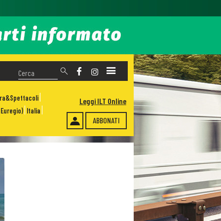
ura&Spettacoli
Leggi ILT Online
Euregio)
Italia
ABBONATI