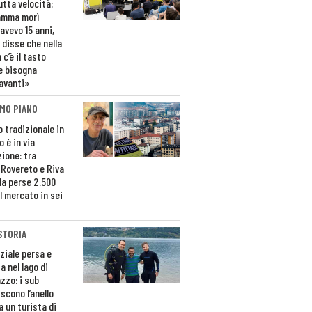
utta velocità:
amma morì
avevo 15 anni,
 disse che nella
 c’è il tasto
e bisogna
avanti»
MO PIANO
o tradizionale in
 è in via
zione: tra
 Rovereto e Riva
da perse 2.500
l mercato in sei
STORIA
ziale persa e
a nel lago di
zzo: i sub
scono l’anello
a un turista di