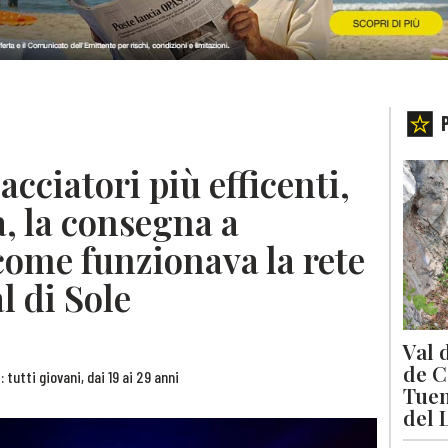
pacciatori più efficenti,
a, la consegna a
come funzionava la rete
l di Sole
Val 
de C
tutti giovani, dai 19 ai 29 anni
Tuen
del 