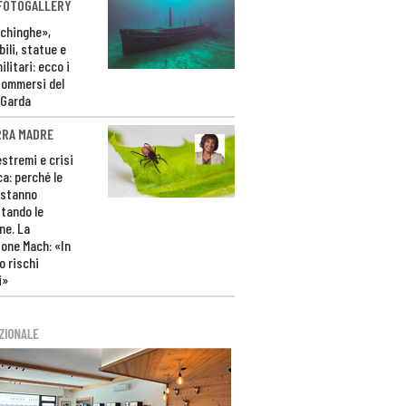
 FOTOGALLERY
ichinghe»,
ili, statue e
litari: ecco i
sommersi del
 Garda
RRA MADRE
estremi e crisi
ca: perché le
 stanno
tando le
ne. La
one Mach: «In
 rischi
i»