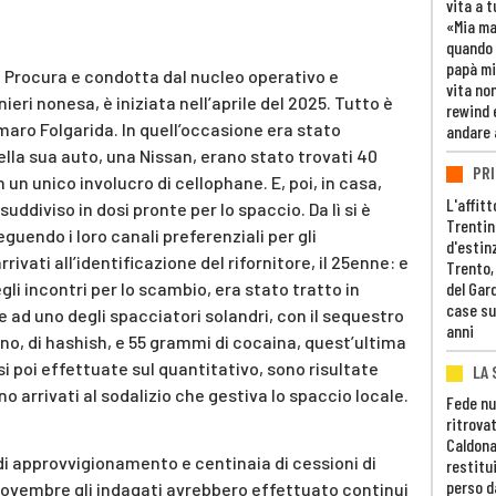
vita a t
«Mia m
quando 
papà mi
la Procura e condotta dal nucleo operativo e
vita non
ri nonesa, è iniziata nell’aprile del 2025. Tutto è
rewind 
maro Folgarida. In quell’occasione era stato
andare 
ella sua auto, una Nissan, erano stato trovati 40
PRI
un unico involucro di cellophane. E, poi, in casa,
L'affitt
suddiviso in dosi pronte per lo spaccio. Da lì si è
Trentino
eguendo i loro canali preferenziali per gli
d'estin
rivati all’identificazione del rifornitore, il 25enne: e
Trento,
gli incontri per lo scambio, era stato tratto in
del Gar
case su
e ad uno degli spacciatori solandri, con il sequestro
anni
uno, di hashish, e 55 grammi di cocaina, quest’ultima
isi poi effettuate sul quantitativo, sono risultate
LA 
ono arrivati al sodalizio che gestiva lo spaccio locale.
Fede nu
ritrovat
Caldona
 di approvvigionamento e centinaia di cessioni di
restitui
perso d
ovembre gli indagati avrebbero effettuato continui