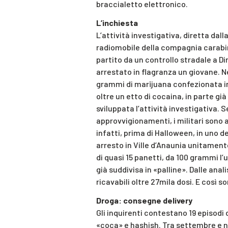
braccialetto elettronico.
L’inchiesta
L’attività investigativa, diretta dal
radiomobile della compagnia carabinie
partito da un controllo stradale a Di
arrestato in flagranza un giovane. N
grammi di marijuana confezionata in 
oltre un etto di cocaina, in parte già 
sviluppata l’attività investigativa. S
approvvigionamenti, i militari sono ar
infatti, prima di Halloween, in uno de
arresto in Ville d’Anaunia unitament
di quasi 15 panetti, da 100 grammi l’
già suddivisa in «palline». Dalle anal
ricavabili oltre 27mila dosi. E così s
Droga: consegne delivery
Gli inquirenti contestano 19 episodi
«coca» e hashish. Tra settembre e n