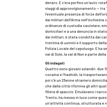
denaro. E c’era perfino un’auto «staf
viaggi di approvvigionamento — tra T
l’eventuale presenza di forze dell’ord
dai militari dell’Arma nell’inchiesta 
ordinanze di custodia cautelare, emes
domiciliari e a una denuncia in stato
dai militari, è stata condotta dai ca
trentina di uomini e il supporto della
Polizia Locale del capoluogo. E ha sm
val di Sole, la val di Non e parte dell
Gli indagati
Quattro sono giovani solandri: due 
cocaina e l’hashish, la trasportavano
poi c’è un 25enne straniero domicilia
che dalla città riforniva gli altri qua
filiera di spaccio. Emulavano i narco
Trento, ha messo in luce come quest
un’attività continua, strutturata e re