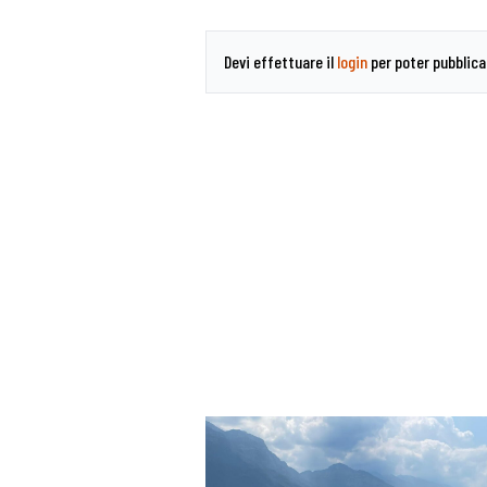
Devi effettuare il
login
per poter pubblic