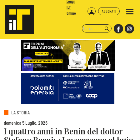
Leggi
ILT
ABBONATI
Online
LA STORIA
domenica 5 Luglio, 2026
I quattro anni in Benin del dottor
Stefano Barni: «Lavoravamo al buio,