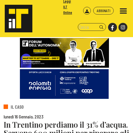
Leggi
ILT
ABBONATI
Online
IL CASO
lunedì 16 Gennaio, 2023
In Trentino perdiamo il 31% d’acqua.
Servono 600 milioni per riparare gli