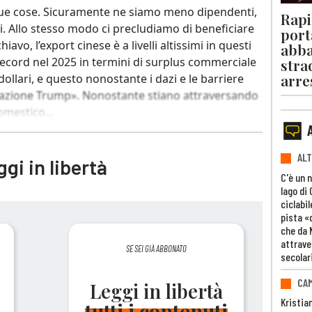
 due cose. Sicuramente ne siamo meno dipendenti,
Rapi
. Allo stesso modo ci precludiamo di beneficiare
port
vo, l’export cinese è a livelli altissimi in questi
abba
il record nel 2025 in termini di surplus commerciale
stra
arre
dollari, e questo nonostante i dazi e le barriere
azione Trump». Nonostante stiano attraversando
omestico...
ALT
gi in libertà
C'è un 
lago di
ciclabil
pista «
che da 
attrave
SE SEI GIÀ ABBONATO
secolar
CAM
Leggi in libertà
Kristia
tutti i contenuti