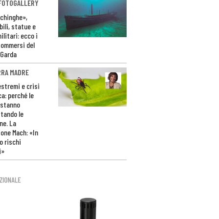
 FOTOGALLERY
ichinghe»,
ili, statue e
litari: ecco i
sommersi del
 Garda
RRA MADRE
estremi e crisi
ca: perché le
 stanno
tando le
ne. La
one Mach: «In
 rischi
i»