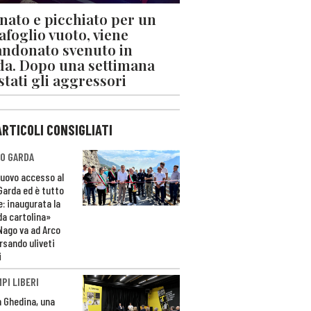
nato e picchiato per un
afoglio vuoto, viene
ndonato svenuto in
da. Dopo una settimana
stati gli aggressori
ARTICOLI CONSIGLIATI
O GARDA
nuovo accesso al
 Garda ed è tutto
e: inaugurata la
da cartolina»
Nago va ad Arco
rsando uliveti
i
PI LIBERI
n Ghedina, una