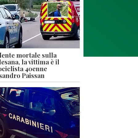
dente mortale sulla
esana, la vittima è il
ciclista 40enne
sandro Paissan