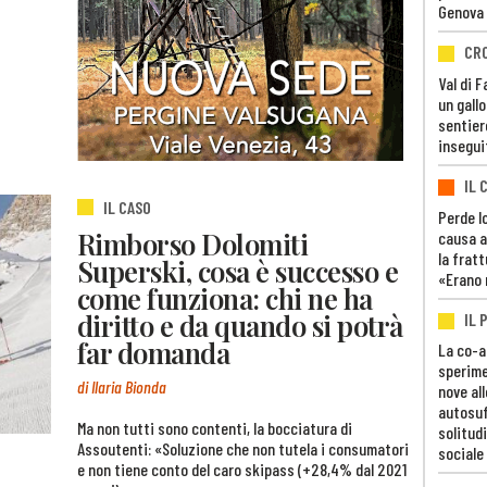
Genova
CR
Val di 
un gall
sentier
insegui
IL 
IL CASO
Perde lo
Rimborso Dolomiti
causa a
la fratt
Superski, cosa è successo e
«Erano 
come funziona: chi ne ha
diritto e da quando si potrà
IL 
far domanda
La co-a
sperime
di Ilaria Bionda
nove al
autosuf
Ma non tutti sono contenti, la bocciatura di
solitudi
Assoutenti: «Soluzione che non tutela i consumatori
sociale
e non tiene conto del caro skipass (+28,4% dal 2021