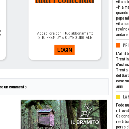
vita a t
«Mia m
quando 
papà mi
vita non
rewind 
o
Accedi ora con il tuo abbonamento
andare 
m
SITO PREMIUM o COMBO DIGITALE
PRI
LOGIN
L'affitt
Trentino
d'estin
Trento,
del Gar
case su
anni
are un commento.
LA 
Fede nu
ritrovat
Caldona
restitui
perso d