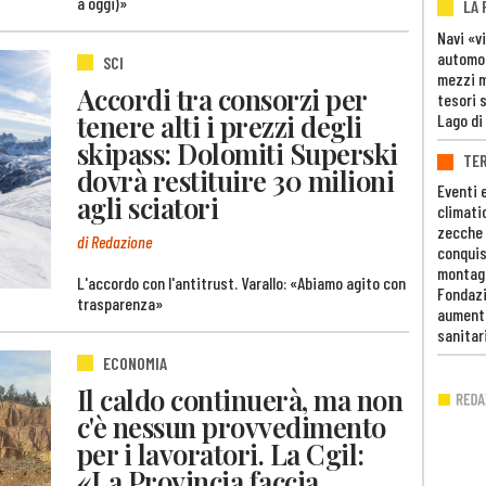
a oggi)»
LA
Navi «v
automob
SCI
mezzi mi
Accordi tra consorzi per
tesori 
tenere alti i prezzi degli
Lago di
skipass: Dolomiti Superski
TE
dovrà restituire 30 milioni
Eventi 
agli sciatori
climati
zecche
di Redazione
conquis
montag
L'accordo con l'antitrust. Varallo: «Abiamo agito con
Fondazi
trasparenza»
aumento
sanitar
ECONOMIA
Il caldo continuerà, ma non
c'è nessun provvedimento
per i lavoratori. La Cgil:
«La Provincia faccia