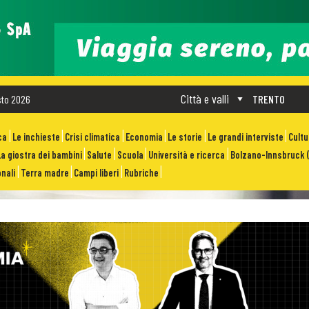
Città e valli
sto 2026
TRENTO
ca
Le inchieste
Crisi climatica
Economia
Le storie
Le grandi interviste
Cult
La giostra dei bambini
Salute
Scuola
Università e ricerca
Bolzano-Innsbruck (
nali
Terra madre
Campi liberi
Rubriche