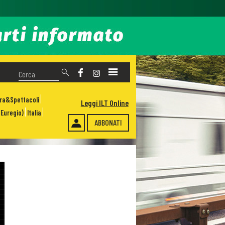
ura&Spettacoli
Leggi ILT Online
Euregio)
Italia
ABBONATI