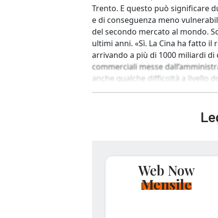
Trento. E questo può significare
e di conseguenza meno vulnerabili
del secondo mercato al mondo. Schia
ultimi anni. «Sì. La Cina ha fatto 
arrivando a più di 1000 miliardi di 
commerciali messe dall’amministr
anche qualche difficoltà a livello d
Leg
Web Now
Mensile