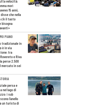
utta velocità:
amma morì
avevo 15 anni,
 disse che nella
 c’è il tasto
e bisogna
avanti»
MO PIANO
o tradizionale in
 è in via
zione: tra
 Rovereto e Riva
da perse 2.500
l mercato in sei
STORIA
ziale persa e
a nel lago di
zzo: i sub
scono l’anello
a un turista di