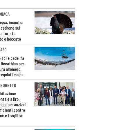
ONACA
Fassa, incontra
o cedrone sul
o, turista
to e beccato
CASO
 sci e cade, fa
 Decathlon per
ura all’omero.
regolati male»
PROGETTO
bitazione
ntale a Dro:
loggi per anziani
ficienti contro
ne e fragilità