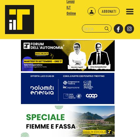
Leggi
ILT
ABBONATI
Online