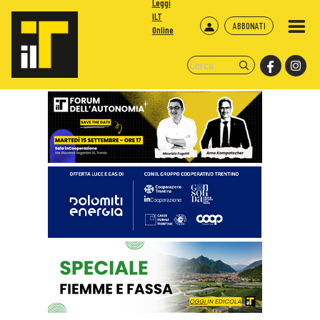
Leggi
ILT
ABBONATI
Online