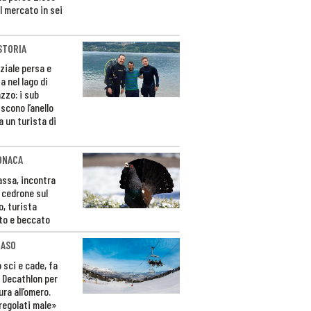
l mercato in sei
STORIA
ziale persa e
a nel lago di
zzo: i sub
scono l’anello
a un turista di
ONACA
Fassa, incontra
o cedrone sul
o, turista
to e beccato
CASO
 sci e cade, fa
 Decathlon per
ura all’omero.
regolati male»