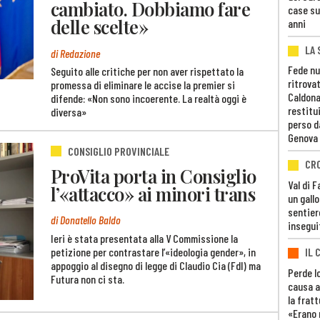
cambiato. Dobbiamo fare
case su
delle scelte»
anni
LA 
di Redazione
Fede nu
Seguito alle critiche per non aver rispettato la
ritrovat
promessa di eliminare le accise la premier si
Caldona
difende: «Non sono incoerente. La realtà oggi è
restitui
diversa»
perso d
Genova
CONSIGLIO PROVINCIALE
CR
ProVita porta in Consiglio
Val di 
l’«attacco» ai minori trans
un gall
sentier
di Donatello Baldo
insegui
Ieri è stata presentata alla V Commissione la
petizione per contrastare l’«ideologia gender», in
IL 
appoggio al disegno di legge di Claudio Cia (FdI) ma
Perde lo
Futura non ci sta.
causa a
la fratt
«Erano 