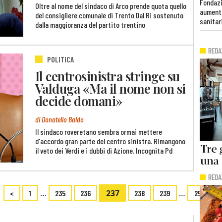
Fondazi
Oltre al nome del sindaco di Arco prende quota quello
aumento
del consigliere comunale di Trento Dal Ri sostenuto
sanitar
dalla maggioranza del partito trentino
POLITICA
Il centrosinistra stringe su
Valduga «Ma il nome non si
decide domani»
di Donatello Baldo
Il sindaco roveretano sembra ormai mettere
d'accordo gran parte del centro sinistra. Rimangono
il veto dei Verdi e i dubbi di Azione. Incognita Pd
…
237
…
<
1
235
236
238
239
250