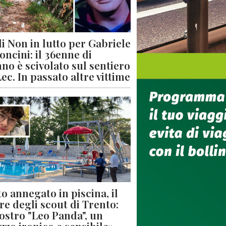
di Non in lutto per Gabriele
oncini: il 36enne di
no è scivolato sul sentiero
Lec. In passato altre vittime
o annegato in piscina, il
re degli scout di Trento:
nostro "Leo Panda", un