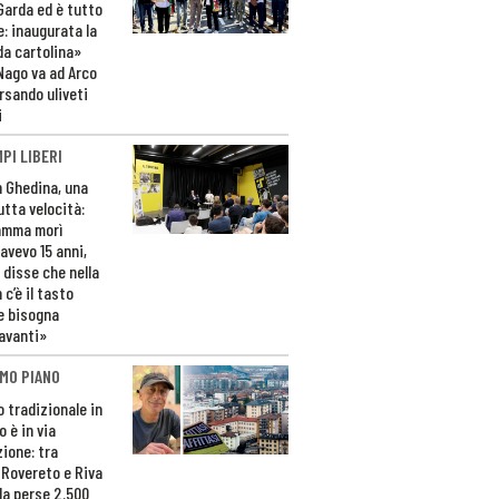
 Garda ed è tutto
e: inaugurata la
da cartolina»
Nago va ad Arco
rsando uliveti
i
PI LIBERI
n Ghedina, una
utta velocità:
amma morì
avevo 15 anni,
 disse che nella
 c’è il tasto
e bisogna
avanti»
MO PIANO
o tradizionale in
 è in via
zione: tra
 Rovereto e Riva
da perse 2.500