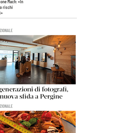
one Mach: «In
 rischi
i»
>