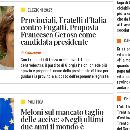
lago di
ciclabil
ELEZIONI 2023
pista «
Provinciali, Fratelli d'Italia
che da 
attrave
contro Fugatti. Proposta
secolar
Francesca Gerosa come
candidata presidente
CAM
Kristia
di Redazione
vita a t
Con i rapporti di forza ormai invertiti nel
«Mia m
centrodestra, il partito di Giorgia Meloni chiede più
quando 
spazio e propone il nome della presidente di Itea per
papà mi
guidare la provincia al posto dell'esponente leghista
vita non
rewind 
andare 
PRI
POLITICA
L'affitt
Meloni sul mancato taglio
Trentino
delle accise: «Negli ultimi
d'estin
Trento,
due anni il mondo è
del Gar