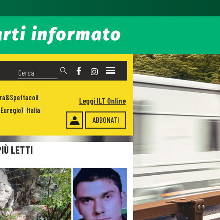
ura&Spettacoli
Leggi ILT Online
Euregio)
Italia
ABBONATI
PIÙ LETTI