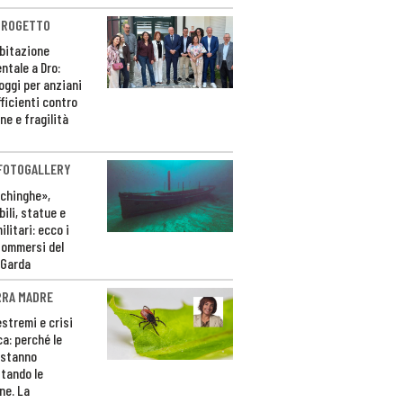
PROGETTO
bitazione
ntale a Dro:
loggi per anziani
ficienti contro
ne e fragilità
 FOTOGALLERY
ichinghe»,
ili, statue e
litari: ecco i
sommersi del
 Garda
RRA MADRE
estremi e crisi
ca: perché le
 stanno
tando le
ne. La