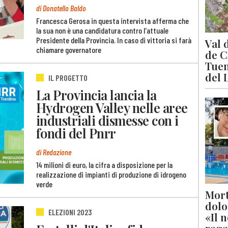
di Donatello Baldo
Francesca Gerosa in questa intervista afferma che
la sua non è una candidatura contro l'attuale
Presidente della Provincia. In caso di vittoria si farà
Val 
chiamare governatore
de C
Tuen
del 
IL PROGETTO
La Provincia lancia la
Hydrogen Valley nelle aree
industriali dismesse con i
fondi del Pnrr
di Redazione
14 milioni di euro, la cifra a disposizione per la
realizzazione di impianti di produzione di idrogeno
verde
Mort
dolo
ELEZIONI 2023
«Il 