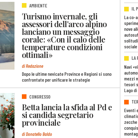
AMBIENTE
IL 
Turismo invernale, gli
La co-a
assessori dell'arco alpino
sperime
nove al
lanciano un messaggio
autosuf
corale: «Con il calo delle
solitudi
temperature condizioni
sociale
ottimali»
LA
di Redazione
Navi «v
automob
Dopo le ultime nevicate Province e Regioni si sono
mezzi mi
confrontate per unificare le strategie
tesori 
Lago di
CONGRESSO
TE
Betta lancia la sfida al Pd e
Eventi 
si candida segretario
climati
provinciale
zecche
conquis
montag
di Donatello Baldo