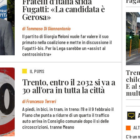
Fratelli d'Italia sfida
raga
Fugatti: «La candidata è
Gerosa»
di Tommaso Di Giannantonio
Il partito di Giorgia Meloni vuole far valere il suo
primato nella coalizione e mette in discussione il
Fugatti-bis. Per la Lega sarebbe un «assist al
centrosinistra»
Trent
IL PUMS
chil
Trento, entro il 2032 si va a
E al
30 all'ora in tutta la città
mult
di Francesco Terreri
A piedi, in bici, in tram, in treno: l’8 e il 9 febbraio il
Piano che punta a ridurre di un quarto il traffico
auto arriva in Consiglio comunale dopo il sì delle
circoscrizioni, tranne Meano
ALT
C'è un 