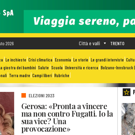
Città e valli
sto 2026
TRENTO
ca
Le inchieste
Crisi climatica
Economia
Le storie
Le grandi interviste
Cult
La giostra dei bambini
Salute
Scuola
Università e ricerca
Bolzano-Innsbruck (
nali
Terra madre
Campi liberi
Rubriche
ELEZIONI 2023
Gerosa: «Pronta a vincere
ma non contro Fugatti. Io la
sua vice? Una
provocazione»