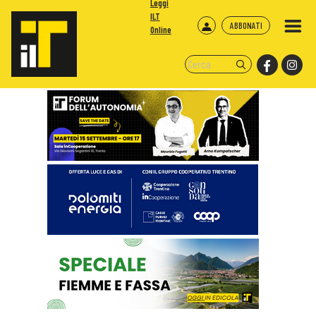
Leggi
ILT
ABBONATI
Online