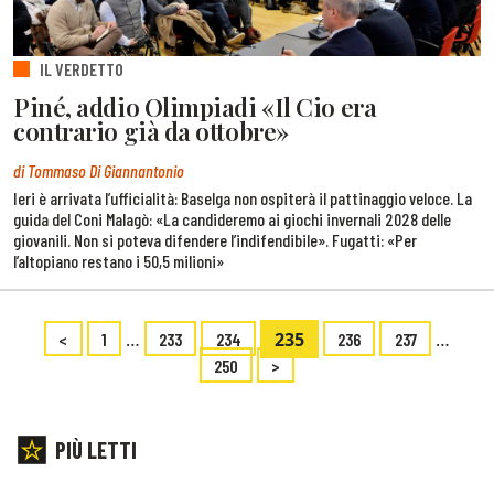
IL VERDETTO
Piné, addio Olimpiadi «Il Cio era
contrario già da ottobre»
di Tommaso Di Giannantonio
Ieri è arrivata l’ufficialità: Baselga non ospiterà il pattinaggio veloce. La
guida del Coni Malagò: «La candideremo ai giochi invernali 2028 delle
giovanili. Non si poteva difendere l’indifendibile». Fugatti: «Per
l’altopiano restano i 50,5 milioni»
…
235
…
<
1
233
234
236
237
250
>
PIÙ LETTI