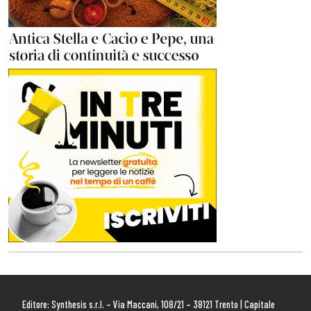
Editore: Synthesis s.r.l. – Via Maccani, 108/21 – 38121 Trento | Capitale