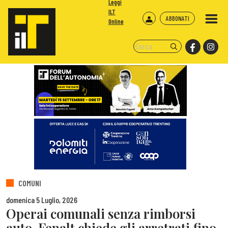
Leggi
ILT
ABBONATI
Online
COMUNI
domenica 5 Luglio, 2026
Operai comunali senza rimborsi
auto, Fenalt chiede gli arretrati fino