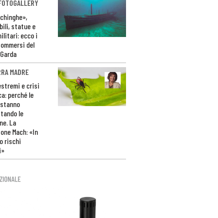
 FOTOGALLERY
ichinghe»,
ili, statue e
litari: ecco i
sommersi del
 Garda
RRA MADRE
estremi e crisi
ca: perché le
 stanno
tando le
ne. La
one Mach: «In
 rischi
i»