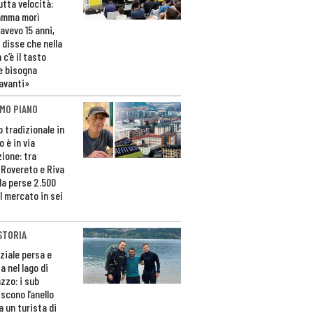
utta velocità:
amma morì
avevo 15 anni,
 disse che nella
 c’è il tasto
e bisogna
avanti»
MO PIANO
o tradizionale in
 è in via
zione: tra
 Rovereto e Riva
da perse 2.500
l mercato in sei
STORIA
ziale persa e
a nel lago di
zzo: i sub
scono l’anello
a un turista di