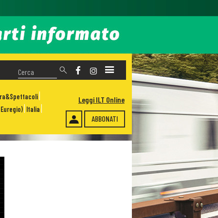
ura&Spettacoli
Leggi ILT Online
Euregio)
Italia
ABBONATI