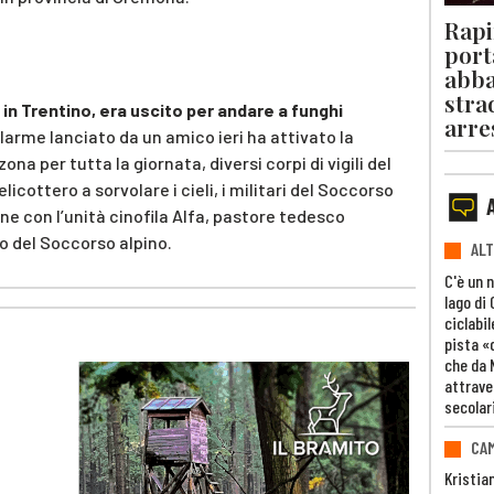
Rapi
port
abba
stra
in Trentino, era uscito per andare a funghi
arre
allarme lanciato da un amico ieri ha attivato la
na per tutta la giornata, diversi corpi di vigili del
icottero a sorvolare i cieli, i militari del Soccorso
one con l’unità cinofila Alfa, pastore tedesco
io del Soccorso alpino.
ALT
C'è un 
lago di
ciclabil
pista «
che da 
attrave
secolar
CAM
Kristia