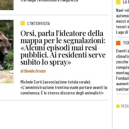
LA
Navi «v
automob
mezzi mi
L'INTERVISTA
tesori 
Orsi, parla l'ideatore della
Lago di
mappa per le segnalazioni:
TE
«Alcuni episodi mai resi
Eventi 
pubblici. Ai residenti serve
climati
subito lo spray»
zecche
conquis
di Davide Orsato
montag
Fondazi
Michele Corti (associazione tutela rurale):
aumento
«L'amministrazione trentina vuole portare avanti la
sanitar
convivenza. È lo stesso discorso degli animalisti»