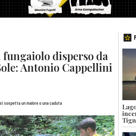
 fungaiolo disperso da
 Sole: Antonio Cappellini
: si sospetta un malore o una caduta
Lago
ince
Tigna