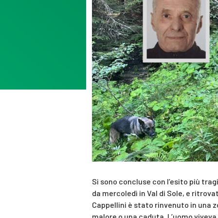
Si sono concluse con l’esito più trag
da mercoledì in Val di Sole, e ritrova
Cappellini è stato rinvenuto in una z
malore o una caduta. L’uomo viveva 