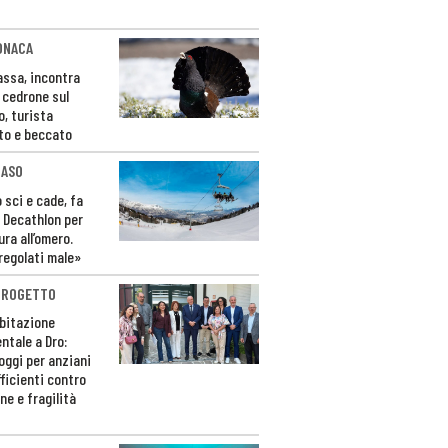
ONACA
Fassa, incontra
o cedrone sul
o, turista
to e beccato
CASO
 sci e cade, fa
 Decathlon per
ura all’omero.
regolati male»
PROGETTO
bitazione
ntale a Dro:
loggi per anziani
ficienti contro
ne e fragilità