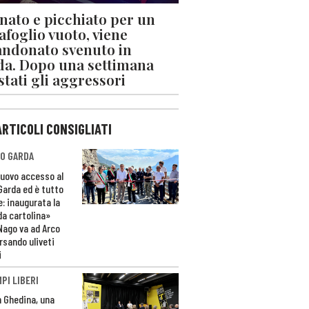
nato e picchiato per un
afoglio vuoto, viene
ndonato svenuto in
da. Dopo una settimana
stati gli aggressori
ARTICOLI CONSIGLIATI
O GARDA
nuovo accesso al
 Garda ed è tutto
e: inaugurata la
da cartolina»
Nago va ad Arco
rsando uliveti
i
PI LIBERI
n Ghedina, una