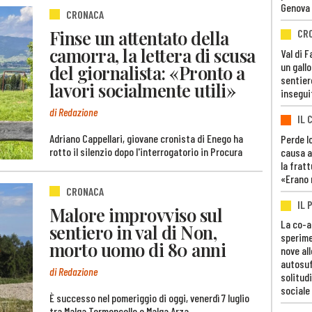
Genova
CRONACA
Finse un attentato della
CR
camorra, la lettera di scusa
Val di 
un gall
del giornalista: «Pronto a
sentier
lavori socialmente utili»
insegui
di Redazione
IL 
Adriano Cappellari, giovane cronista di Enego ha
Perde lo
rotto il silenzio dopo l'interrogatorio in Procura
causa a
la fratt
«Erano 
CRONACA
IL 
Malore improvviso sul
La co-a
sentiero in val di Non,
sperime
morto uomo di 80 anni
nove al
autosuf
di Redazione
solitudi
sociale
È successo nel pomeriggio di oggi, venerdì 7 luglio
tra Malga Termoncello e Malga Arza