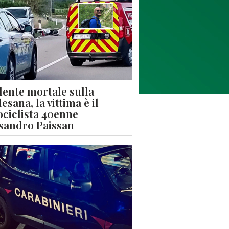
dente mortale sulla
esana, la vittima è il
ciclista 40enne
sandro Paissan