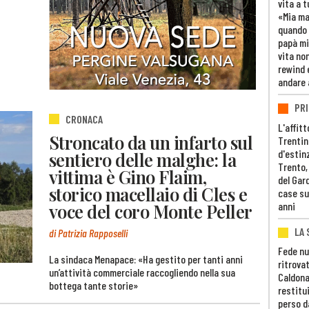
vita a t
«Mia m
quando 
papà mi
vita non
rewind 
andare 
PRI
CRONACA
L'affitt
Stroncato da un infarto sul
Trentino
d'estin
sentiero delle malghe: la
Trento,
vittima è Gino Flaim,
del Gar
storico macellaio di Cles e
case su
anni
voce del coro Monte Peller
LA 
di Patrizia Rapposelli
Fede nu
La sindaca Menapace: «Ha gestito per tanti anni
ritrovat
un’attività commerciale raccogliendo nella sua
Caldona
bottega tante storie»
restitui
perso d