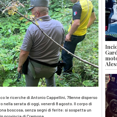
Inci
Gard
moto
Ales
ico le ricerche di Antonio Cappellini, 79enne disperso
to nella serata di oggi, venerdì 8 agosto. Il corpo di
ona boscosa, senza segni di ferite: si sospetta un
in provincia di Cremona.