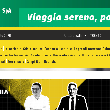
Città e valli
sto 2026
TRENTO
ca
Le inchieste
Crisi climatica
Economia
Le storie
Le grandi interviste
Cult
La giostra dei bambini
Salute
Scuola
Università e ricerca
Bolzano-Innsbruck (
nali
Terra madre
Campi liberi
Rubriche