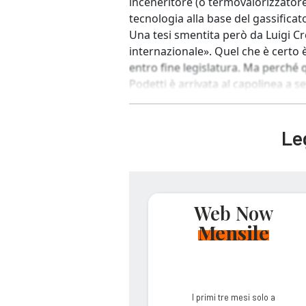
inceneritore (o termovalorizzatore
tecnologia alla base del gassificat
Una tesi smentita però da Luigi Cre
internazionale». Quel che è certo
entro fine legislatura. Ma perché 
Podetti è arrivata al capolinea a s
Leg
Web Now
Mensile
I primi tre mesi solo a