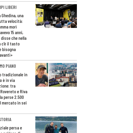
PI LIBERI
n Ghedina, una
utta velocità:
amma morì
avevo 15 anni,
 disse che nella
 c’è il tasto
e bisogna
avanti»
MO PIANO
o tradizionale in
 è in via
zione: tra
 Rovereto e Riva
da perse 2.500
l mercato in sei
STORIA
ziale persa e