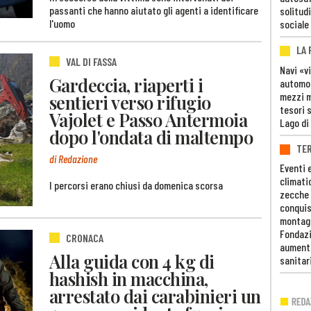
passanti che hanno aiutato gli agenti a identificare
solitudi
l'uomo
sociale
LA
VAL DI FASSA
Navi «v
Gardeccia, riaperti i
automob
mezzi mi
sentieri verso rifugio
tesori 
Vajolet e Passo Antermoia
Lago di
dopo l'ondata di maltempo
TE
di Redazione
Eventi 
climati
I percorsi erano chiusi da domenica scorsa
zecche
conquis
montag
Fondazi
CRONACA
aumento
Alla guida con 4 kg di
sanitar
hashish in macchina,
arrestato dai carabinieri un