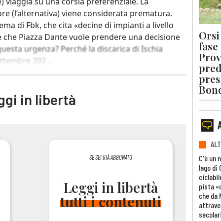
) viaggia su una corsia preferenziale. La
ore (l’alternativa) viene considerata prematura.
ma di Fbk, che cita «decine di impianti a livello
Orsi 
 è che Piazza Dante vuole prendere una decisione
fase
questa urgenza? Perché la discarica di Ischia
Prov
ettembre 202...
pred
pres
Bon
gi in libertà
ALT
C'è un 
SE SEI GIÀ ABBONATO
lago di
ciclabil
Leggi in libertà
pista «
che da 
tutti i contenuti
attrave
secolar