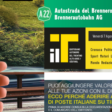
Venerdì 7 Ago
Cronaca
Politi
Sport
Motori
Mondo
Redazio