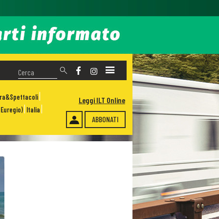
ura&Spettacoli
Leggi ILT Online
Euregio)
Italia
ABBONATI