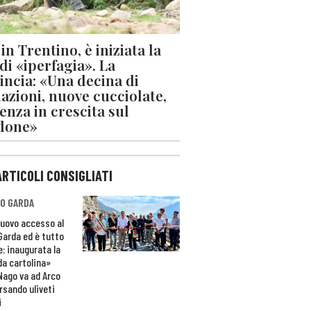
in Trentino, è iniziata la
 di «iperfagia». La
incia: «Una decina di
azioni, nuove cucciolate,
enza in crescita sul
done»
ARTICOLI CONSIGLIATI
O GARDA
nuovo accesso al
 Garda ed è tutto
e: inaugurata la
da cartolina»
Nago va ad Arco
rsando uliveti
i