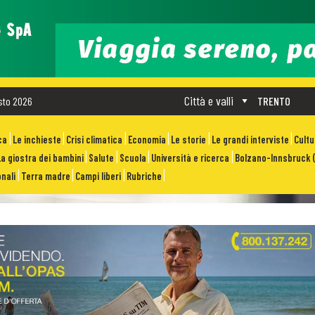
Città e valli
sto 2026
TRENTO
ca
Le inchieste
Crisi climatica
Economia
Le storie
Le grandi interviste
Cult
La giostra dei bambini
Salute
Scuola
Università e ricerca
Bolzano-Innsbruck (
nali
Terra madre
Campi liberi
Rubriche