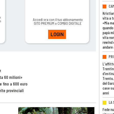
CAM
Kristia
o
vita a t
Accedi ora con il tuo abbonamento
m
«Mia m
SITO PREMIUM o COMBO DIGITALE
quando 
papà mi
LOGIN
vita non
rewind 
andare 
PRI
L'affitt
Trentino
e
d'estin
sta 60 milioni»
Trento,
del Gar
te fino a 600 euro
case su
elte provinciali
anni
LA 
Fede nu