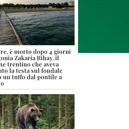
re, è morto dopo 4 giorni
gonia Zakaria Rihay, il
ne trentino che aveva
uto la testa sul fondale
 un tuffo dal pontile a
lo