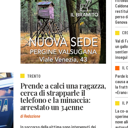
ritrovat
Caldona
restitui
perso d
Genova
CR
Val di 
un gall
sentier
insegui
IL 
Perde lo
TRENTO
causa a
Prende a calci una ragazza,
la fratt
cerca di strapparle il
«Erano 
telefono e la minaccia:
IL 
arrestato un 34enne
La co-a
di Redazione
sperime
nove al
In soccorso della vittima sono intervenuti dei
autosuf