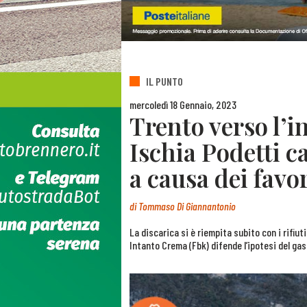
IL PUNTO
mercoledì 18 Gennaio, 2023
Trento verso l’in
Ischia Podetti c
a causa dei favo
di
Tommaso Di Giannantonio
La discarica si è riempita subito con i rifiut
Intanto Crema (Fbk) difende l’ipotesi del gas