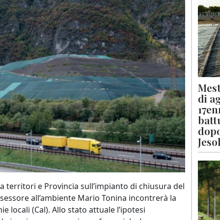
Mest
di a
17en
batt
dopo
Jeso
a territori e Provincia sull’impianto di chiusura del
’assessore all’ambiente Mario Tonina incontrerà la
 locali (Cal). Allo stato attuale l’ipotesi