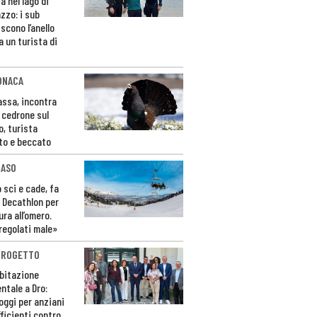
a nel lago di
zzo: i sub
scono l’anello
a un turista di
ONACA
Fassa, incontra
o cedrone sul
o, turista
to e beccato
CASO
 sci e cade, fa
 Decathlon per
ura all’omero.
regolati male»
PROGETTO
bitazione
ntale a Dro:
loggi per anziani
ficienti contro