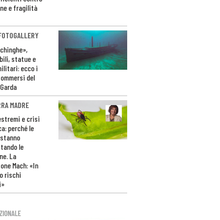
ne e fragilità
 FOTOGALLERY
ichinghe»,
ili, statue e
litari: ecco i
sommersi del
 Garda
RRA MADRE
estremi e crisi
ca: perché le
 stanno
tando le
ne. La
one Mach: «In
 rischi
i»