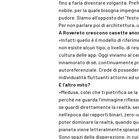
fino a farla diventare volgarità. Pre
nobile, per la quale bisogna impegn
pudore. Siamo all’opposto del “festo
Per non parlare poi di architettura, u
A Rovereto crescono casette anoni
«Infatti quello è il modello di rifer
non esiste alcun tipo, o livello, di 
cultura delle app. Oggi viviamo al cen
innamorato di sé, continuamente pres
autoreferenziale. Crede di possedere 
individualità fluttuanti attorno ad u
E l’altro mito?
«Medusa, colei che ti pietrifica se l
perché ne guarda l’immagine riflessa
se guardi direttamente la realtà, sen
nell’epoca dai rapporti binari, zero
poter dominare la realtà, quando qu
pianeta viene letteralmente spianato
Sono spazi della disperazione, in cui