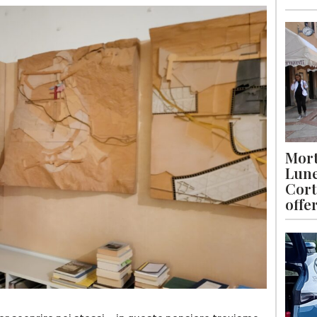
Mort
Lune
Cort
offe