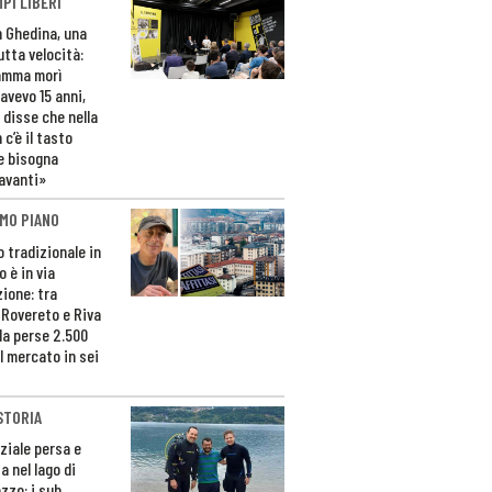
PI LIBERI
n Ghedina, una
utta velocità:
amma morì
avevo 15 anni,
 disse che nella
 c’è il tasto
e bisogna
avanti»
MO PIANO
o tradizionale in
 è in via
zione: tra
 Rovereto e Riva
da perse 2.500
l mercato in sei
STORIA
ziale persa e
a nel lago di
zzo: i sub