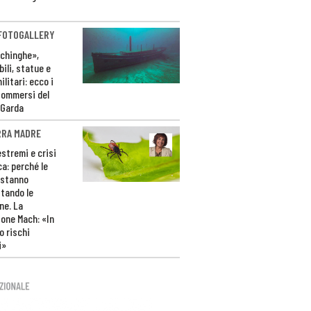
 FOTOGALLERY
ichinghe»,
ili, statue e
litari: ecco i
sommersi del
 Garda
RRA MADRE
estremi e crisi
ca: perché le
 stanno
tando le
ne. La
one Mach: «In
 rischi
i»