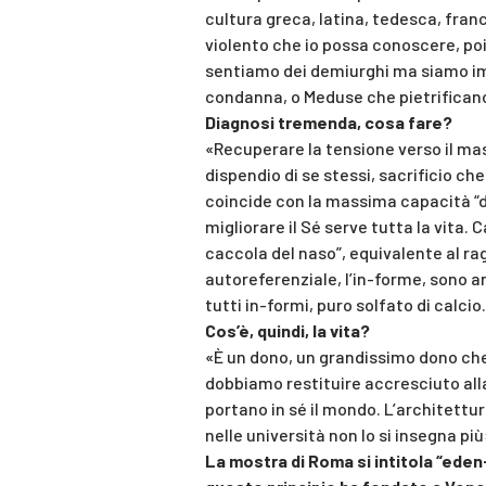
cultura greca, latina, tedesca, fran
violento che io possa conoscere, poi
sentiamo dei demiurghi ma siamo imp
condanna, o Meduse che pietrificano
Diagnosi tremenda, cosa fare?
«Recuperare la tensione verso il mas
dispendio di se stessi, sacrificio ch
coincide con la massima capacità “di
migliorare il Sé serve tutta la vita. 
caccola del naso”, equivalente al ragl
autoreferenziale, l’in-forme, sono 
tutti in-formi, puro solfato di calcio.
Cos’è, quindi, la vita?
«È un dono, un grandissimo dono che
dobbiamo restituire accresciuto alla 
portano in sé il mondo. L’architettu
nelle università non lo si insegna più
La mostra di Roma si intitola “eden