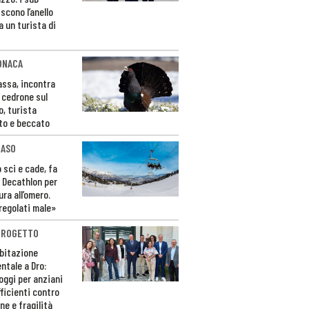
scono l’anello
a un turista di
ONACA
Fassa, incontra
o cedrone sul
o, turista
to e beccato
CASO
 sci e cade, fa
 Decathlon per
ura all’omero.
regolati male»
PROGETTO
bitazione
ntale a Dro:
loggi per anziani
ficienti contro
ne e fragilità