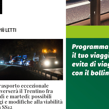
PIÙ LETTI
rasporto eccezionale
averserà il Trentino fra
dì e martedì: possibili
gi e modifiche alla viabilità
a SS12