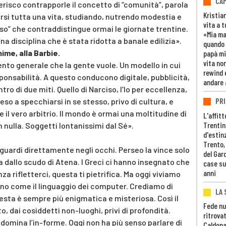
CAM
ferisco contrapporle il concetto di “comunità”, parola
Kristia
arsi tutta una vita, studiando, nutrendo modestia e
vita a t
so” che contraddistingue ormai le giornate trentine.
«Mia m
na disciplina che è stata ridotta a banale edilizia».
quando 
me, alla Barbie.
papà mi
vita non
imento generale che la gente vuole. Un modello in cui
rewind 
responsabilità. A questo conducono digitale, pubblicità,
andare 
tro di due miti. Quello di Narciso, l’Io per eccellenza,
PRI
o a specchiarsi in se stesso, privo di cultura, e
il vero arbitrio. Il mondo è ormai una moltitudine di
L'affitt
Trentino
n nulla. Soggetti lontanissimi dal Sé».
d'estin
Trento,
a guardi direttamente negli occhi. Perseo la vince solo
del Gar
 dallo scudo di Atena. I Greci ci hanno insegnato che
case su
anni
za rifletterci, questa ti pietrifica. Ma oggi viviamo
-uno come il linguaggio dei computer. Crediamo di
LA 
esta è sempre più enigmatica e misteriosa. Così il
Fede nu
, dai cosiddetti non-luoghi, privi di profondità.
ritrovat
 domina l’in-forme. Oggi non ha più senso parlare di
Caldona