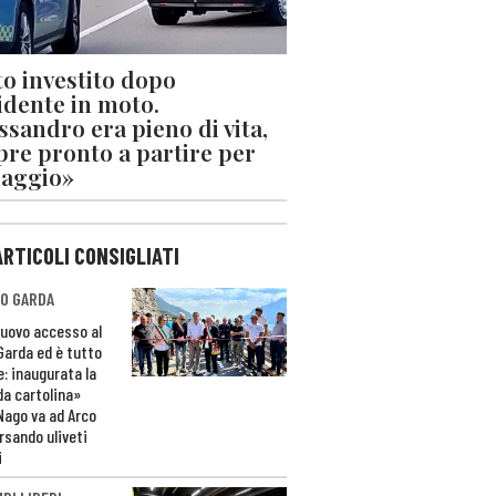
o investito dopo
cidente in moto.
ssandro era pieno di vita,
re pronto a partire per
iaggio»
ARTICOLI CONSIGLIATI
O GARDA
nuovo accesso al
 Garda ed è tutto
e: inaugurata la
da cartolina»
Nago va ad Arco
rsando uliveti
i