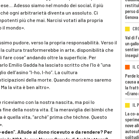
cese… Adesso siamo nel mondo dei social, il più
restitui
perso d
ché ogni arbitrarietà diventa un assoluto. Ci
Genova
otenti più che mai. Narcisi votati alla propria
 il mondo».
CR
Val di 
simo pudore, verso la propria responsabilità. Verso il
un gall
sentier
e la cultura trasformerebbe in arte, disponibilità che
insegui
 fare cose” andando oltre la superficie. Per
Carlo Emilio Gadda ha lasciato scritto che l’Io è “una
IL 
io dell’asino “I-ho, I-ho”. La cultura
Perde lo
anticipazioni della morte. Quando moriremo saremo
causa a
 Ma la vita è ben altro».
la fratt
«Erano 
 riceviamo con la nostra nascita, ma poi lo
IL 
fine della nostra vita. È la meraviglia dei bimbi che
La co-a
ra è quella vita, “arché” prima che téchne. Questo
sperime
».
nove al
autosuf
-eden”. Allude al dono ricevuto e da rendere? Per
solitudi