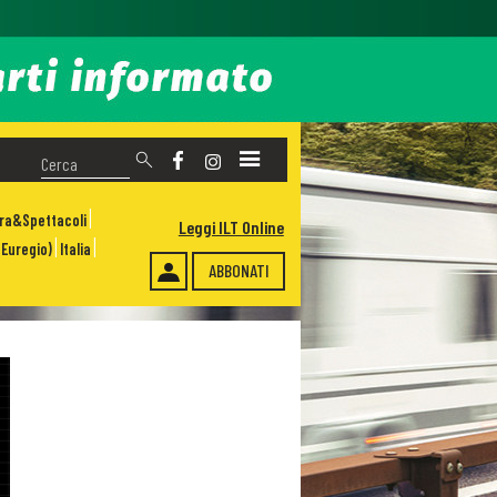
ura&Spettacoli
Leggi ILT Online
Euregio)
Italia
ABBONATI