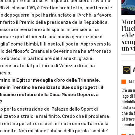
r scoprire noi stessi»: in questo pensiero troviamo
Rizzi, classe 1951, è l’eretico architetto, insofferente
o dopoguerra in poi ha rinunciato all’Archè, a favore
Mort
onferito il Premio della presidenza della Repubblica.
l'in
ssore universitario alle spalle, in pensione, ha
«Ale
 formare gratuitamente una nuova generazione di
semp
lia” come i bimbi, il filosofo, il poeta. Aspro verso la
un v
polo del filosofo Emanuele Severino ma ha affrontato
o ebraico, in particolare del Tanakh, grazie
ta censurato dal patriarca di Venezia di cui ha
mesis.
sino in Egitto; medaglia d’oro della Triennale,
ALT
 in Trentino ha realizzato due soli progetti, il
C'è un 
ellissimo restauro della Casa Museo Depero, a
lago di
ciclabil
?
pista «
o per la costruzione del Palazzo dello Sport di
che da 
izzato a stralci e mai finito. Credo che il problema
attrave
l Trentino per altro: si è affermata una cultura della
secolar
o molto. Non mi piace l’abuso della parola “sociale”