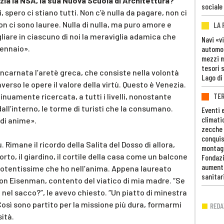
zia la NSA, la sua Nuova Scuola di Architettura?
sociale
i, spero ci stiano tutti. Non c’è nulla da pagare, non ci
non ci sono lauree. Nulla di nulla, ma puro amore e
LA
liare in ciascuno di noi la meraviglia adamica che
Navi «v
gennaio».
automob
mezzi mi
tesori 
 incarnata l’aretè greca, che consiste nella volontà
Lago di
erso le opere il valore della virtù. Questo è Venezia.
TE
tinuamente ricercata, a tutti i livelli, nonostante
all’interno, le torme di turisti che la consumano.
Eventi 
climati
di anime».
zecche
conquis
. Rimane il ricordo della Salita del Dosso di allora,
montag
orto, il giardino, il cortile della casa come un balcone
Fondazi
aumento
potentissime che ho nell’anima. Appena laureato
sanitar
on Eisenman, contento del viatico di mia madre. “Se
e nel sacco?”, le avevo chiesto. “Un piatto di minestra
Così sono partito per la missione più dura, formarmi
sità.