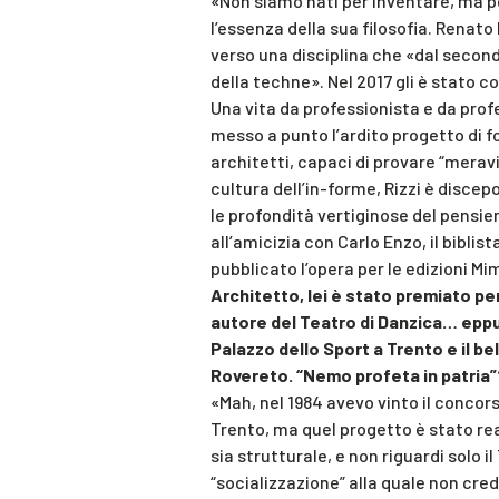
«Non siamo nati per inventare, ma pe
l’essenza della sua filosofia. Renato 
verso una disciplina che «dal second
della techne». Nel 2017 gli è stato c
Una vita da professionista e da profe
messo a punto l’ardito progetto di
architetti, capaci di provare “meravig
cultura dell’in-forme, Rizzi è disce
le profondità vertiginose del pensier
all’amicizia con Carlo Enzo, il biblis
pubblicato l’opera per le edizioni Mi
Architetto, lei è stato premiato per
autore del Teatro di Danzica… eppure
Palazzo dello Sport a Trento e il b
Rovereto. “Nemo profeta in patria”
«Mah, nel 1984 avevo vinto il concors
Trento, ma quel progetto è stato real
sia strutturale, e non riguardi solo i
“socializzazione” alla quale non cred