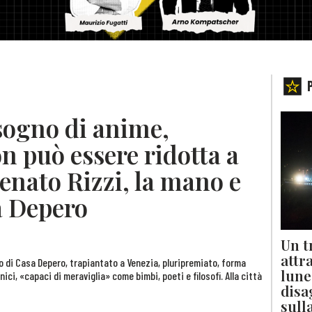
sogno di anime,
on può essere ridotta a
Renato Rizzi, la mano e
a Depero
Un t
attr
o di Casa Depero, trapiantato a Venezia, pluripremiato, forma
lune
i, «capaci di meraviglia» come bimbi, poeti e filosofi. Alla città
disa
sull