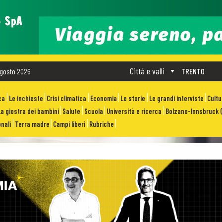
Città e valli
gosto 2026
TRENTO
ca
Le inchieste
Crisi climatica
Economia
Le storie
Le grandi interviste
Cult
La giostra dei bambini
Salute
Scuola
Università e ricerca
Bolzano-Innsbruck (
nali
Terra madre
Campi liberi
Rubriche