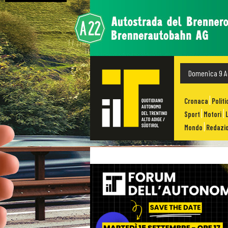
Domenica 9 A
Cronaca
Politi
Sport
Motori
Mondo
Redazio