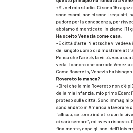
questo principio ha fondato a Vene
«Sì, nel mio studio. Ci sono 15 ragazz
sono esami, non ci sono i requisiti, 
pudore per la conoscenza, per risveg
abbiamo dimenticato. Iniziamo l’11 
Ha scelto Venezia come casa.
«È città d’arte, Nietzsche vi vedeva
del singolo uomo di dimostrare attrav
Penso che l’aretè, la virtù, vada con
veda il cancro che corrode Venezia d
Come Rovereto, Venezia ha bisogno 
Rovereto le manca?
«Direi che la mia Rovereto non c’è più
della mia infanzia, mio primo Eden; l’
proteso sulla città. Sono immagini 
sono andato in America a lavorare c
fallisco, se torno indietro con le piv
ci sarà sempre”, mi aveva risposto. 
finalmente, dopo gli anni dell’Univer