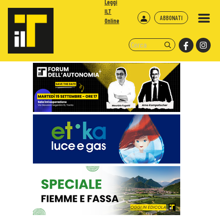
Leggi
ILT
ABBONATI
Online