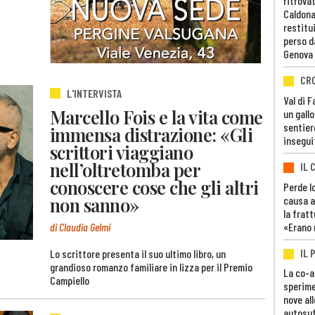
ritrovat
Caldona
restitui
perso d
Genova
CR
L'INTERVISTA
Val di 
Marcello Fois e la vita come
un gall
sentier
immensa distrazione: «Gli
insegui
scrittori viaggiano
nell’oltretomba per
IL 
conoscere cose che gli altri
Perde lo
non sanno»
causa a
la fratt
«Erano 
di Claudia Gelmi
IL 
Lo scrittore presenta il suo ultimo libro, un
grandioso romanzo familiare in lizza per il Premio
La co-a
Campiello
sperime
nove al
autosuf