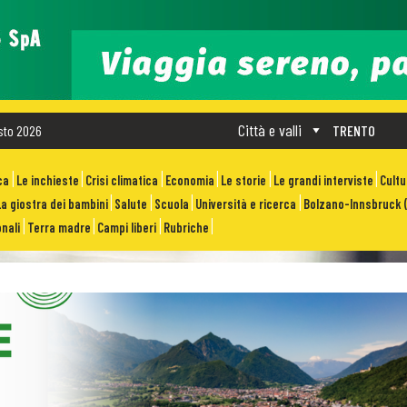
Città e valli
sto 2026
TRENTO
ca
Le inchieste
Crisi climatica
Economia
Le storie
Le grandi interviste
Cult
La giostra dei bambini
Salute
Scuola
Università e ricerca
Bolzano-Innsbruck (
nali
Terra madre
Campi liberi
Rubriche