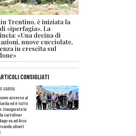
in Trentino, è iniziata la
 di «iperfagia». La
incia: «Una decina di
azioni, nuove cucciolate,
enza in crescita sul
done»
ARTICOLI CONSIGLIATI
O GARDA
nuovo accesso al
 Garda ed è tutto
e: inaugurata la
da cartolina»
Nago va ad Arco
rsando uliveti
i