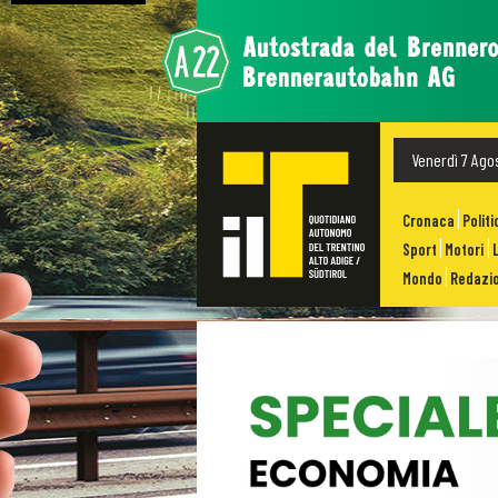
Venerdì 7 Ago
Cronaca
Politi
Sport
Motori
Mondo
Redazio