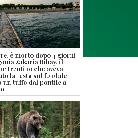
re, è morto dopo 4 giorni
gonia Zakaria Rihay, il
ne trentino che aveva
uto la testa sul fondale
 un tuffo dal pontile a
lo