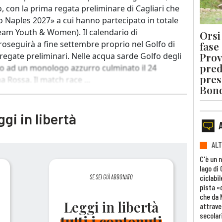
, con la prima regata preliminare di Cagliari che
o Naples 2027» a cui hanno partecipato in totale
team Youth & Women). Il calendario di
Orsi 
oseguirà a fine settembre proprio nel Golfo di
fase
Prov
regate preliminari. Nelle acqua sarde Golfo degli
pred
ito ad un monologo azzurro culminato il 24
pres
a Rossa. Il match race ...
Bon
gi in libertà
ALT
C'è un 
lago di
ciclabil
SE SEI GIÀ ABBONATO
pista «
che da 
Leggi in libertà
attrave
secolar
tutti i contenuti