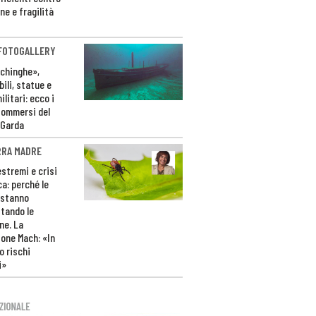
ne e fragilità
 FOTOGALLERY
ichinghe»,
ili, statue e
litari: ecco i
sommersi del
 Garda
RRA MADRE
estremi e crisi
ca: perché le
 stanno
tando le
ne. La
one Mach: «In
 rischi
i»