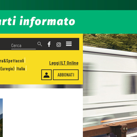
ura&Spettacoli
Leggi ILT Online
Euregio)
Italia
ABBONATI