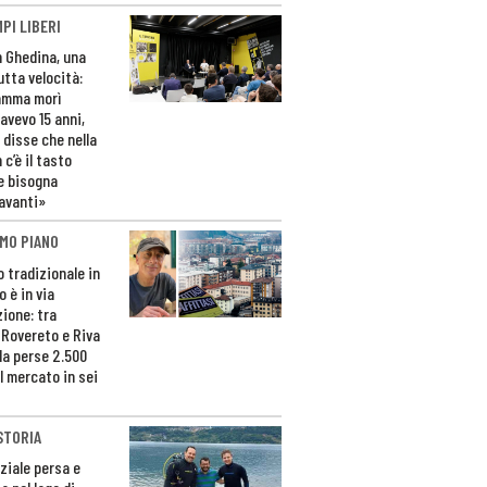
PI LIBERI
n Ghedina, una
utta velocità:
amma morì
avevo 15 anni,
 disse che nella
 c’è il tasto
e bisogna
avanti»
MO PIANO
o tradizionale in
 è in via
zione: tra
 Rovereto e Riva
da perse 2.500
l mercato in sei
STORIA
ziale persa e