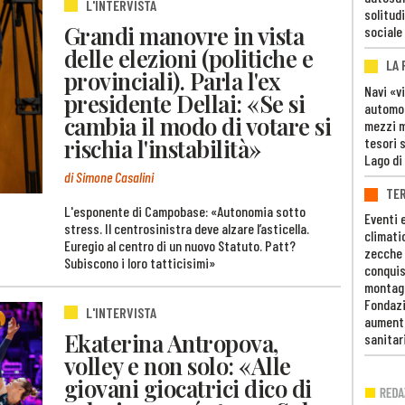
L'INTERVISTA
solitudi
Grandi manovre in vista
sociale
delle elezioni (politiche e
LA
provinciali). Parla l'ex
Navi «v
presidente Dellai: «Se si
automob
cambia il modo di votare si
mezzi mi
rischia l'instabilità»
tesori 
Lago di
di Simone Casalini
TE
L'esponente di Campobase: «Autonomia sotto
Eventi 
stress. Il centrosinistra deve alzare l’asticella.
climati
Euregio al centro di un nuovo Statuto. Patt?
zecche
Subiscono i loro tatticisimi»
conquis
montag
Fondazi
L'INTERVISTA
aumento
Ekaterina Antropova,
sanitar
volley e non solo: «Alle
giovani giocatrici dico di