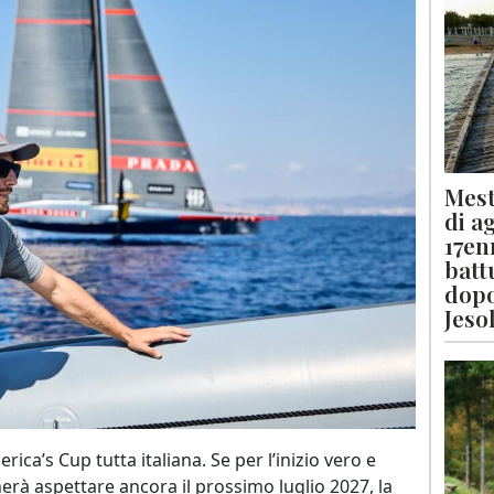
Mest
di a
17en
batt
dopo
Jeso
ica’s Cup tutta italiana. Se per l’inizio vero e
rà aspettare ancora il prossimo luglio 2027, la