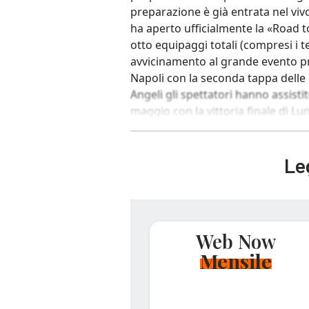
preparazione è già entrata nel vivo
ha aperto ufficialmente la «Road t
otto equipaggi totali (compresi i 
avvicinamento al grande evento pr
Napoli con la seconda tappa delle 
Angeli gli spettatori hanno assist
maggio con la vittoria finale di Lun
Leg
Web Now
Mensile