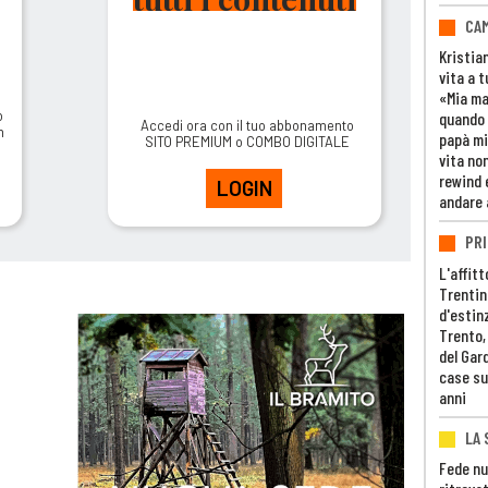
CAM
Kristia
vita a t
«Mia m
o
quando 
Accedi ora con il tuo abbonamento
m
papà mi
SITO PREMIUM o COMBO DIGITALE
vita non
rewind 
LOGIN
andare 
PRI
L'affitt
Trentino
d'estin
Trento,
del Gar
case su
anni
LA 
Fede nu