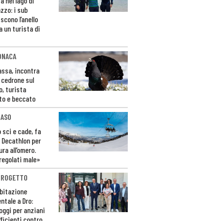
a nel lago di
zzo: i sub
scono l’anello
a un turista di
ONACA
Fassa, incontra
o cedrone sul
o, turista
to e beccato
CASO
 sci e cade, fa
 Decathlon per
ura all’omero.
regolati male»
PROGETTO
bitazione
ntale a Dro:
loggi per anziani
ficienti contro