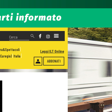
ura&Spettacoli
Leggi ILT Online
Euregio)
Italia
ABBONATI