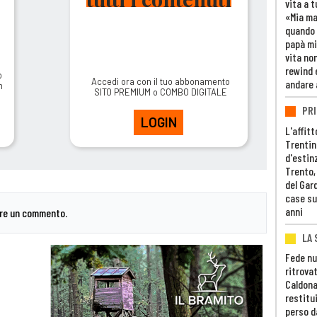
vita a t
«Mia m
quando 
papà mi
vita non
rewind 
o
Accedi ora con il tuo abbonamento
andare 
m
SITO PREMIUM o COMBO DIGITALE
PRI
LOGIN
L'affitt
Trentino
d'estin
Trento,
del Gar
case su
anni
are un commento.
LA 
Fede nu
ritrovat
Caldona
restitui
perso d