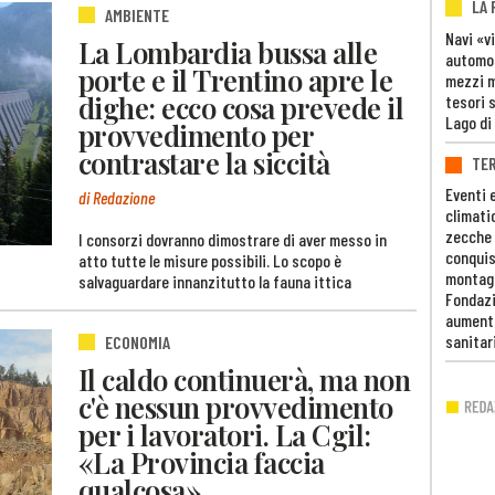
LA
AMBIENTE
Navi «v
La Lombardia bussa alle
automob
porte e il Trentino apre le
mezzi mi
dighe: ecco cosa prevede il
tesori 
Lago di
provvedimento per
contrastare la siccità
TE
Eventi 
di Redazione
climati
zecche
I consorzi dovranno dimostrare di aver messo in
conquis
atto tutte le misure possibili. Lo scopo è
montag
salvaguardare innanzitutto la fauna ittica
Fondazi
aumento
sanitar
ECONOMIA
Il caldo continuerà, ma non
c'è nessun provvedimento
per i lavoratori. La Cgil:
«La Provincia faccia
qualcosa»