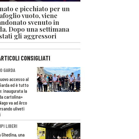
nato e picchiato per un
afoglio vuoto, viene
ndonato svenuto in
da. Dopo una settimana
stati gli aggressori
ARTICOLI CONSIGLIATI
O GARDA
nuovo accesso al
 Garda ed è tutto
e: inaugurata la
da cartolina»
Nago va ad Arco
rsando uliveti
i
PI LIBERI
n Ghedina, una