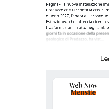
Regina», la nuova installazione i
Predazzo che racconta la crisi clima
giugno 2027, l’opera è il proseguo
Estinzione», che intreccia ricerca sc
trasformazioni in atto negli ambie
giorni fa in occasione della pre
geologico di Predazzo, ha vist...
Leg
Web Now
Mensile