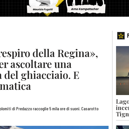
respiro della Regina»,
per ascoltare una
a del ghiacciaio. E
limatica
Lago
ince
olomiti di Predazzo raccoglie 5 mila ore di suoni. Casarotto
Tigna