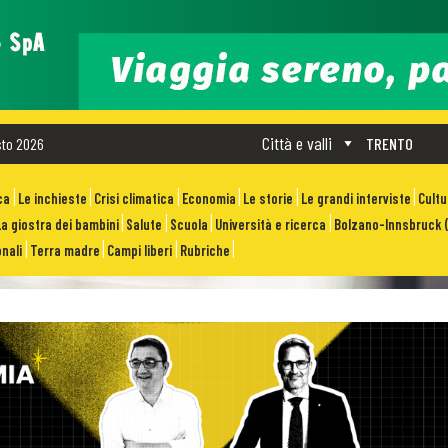
Città e valli
sto 2026
TRENTO
ca
Le inchieste
Crisi climatica
Economia
Le storie
Le grandi interviste
Cult
La giostra dei bambini
Salute
Scuola
Università e ricerca
Bolzano-Innsbruck (
nali
Terra madre
Campi liberi
Rubriche