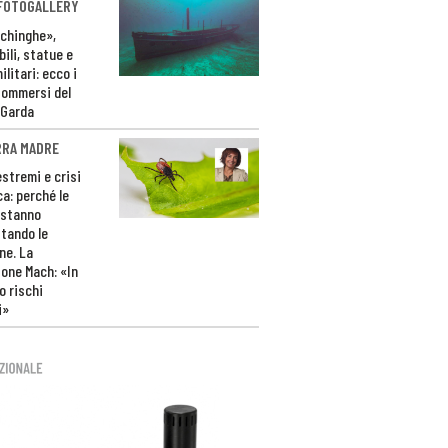
 FOTOGALLERY
ichinghe»,
ili, statue e
litari: ecco i
sommersi del
 Garda
RRA MADRE
estremi e crisi
ca: perché le
 stanno
tando le
ne. La
one Mach: «In
 rischi
i»