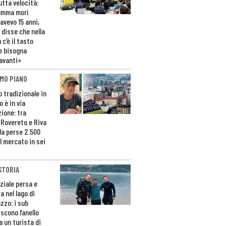
utta velocità:
amma morì
avevo 15 anni,
 disse che nella
 c’è il tasto
e bisogna
avanti»
MO PIANO
o tradizionale in
 è in via
zione: tra
 Rovereto e Riva
da perse 2.500
l mercato in sei
STORIA
ziale persa e
a nel lago di
zzo: i sub
scono l’anello
a un turista di