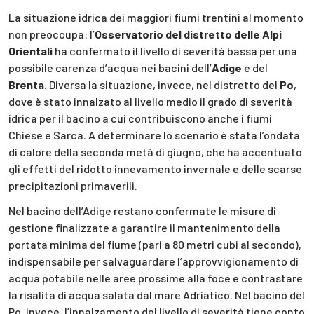
La situazione idrica dei maggiori fiumi trentini al momento
non preoccupa: l’
Osservatorio del distretto delle Alpi
Orientali
ha confermato il livello di severità bassa per una
possibile carenza d’acqua nei bacini dell’
Adige
e del
Brenta
. Diversa la situazione, invece, nel distretto del
Po
,
dove è stato innalzato al livello medio il grado di severità
idrica per il bacino a cui contribuiscono anche i fiumi
Chiese e Sarca. A determinare lo scenario è stata l’ondata
di calore della seconda metà di giugno, che ha accentuato
gli effetti del ridotto innevamento invernale e delle scarse
precipitazioni primaverili.
Nel bacino dell’Adige restano confermate le misure di
gestione finalizzate a garantire il mantenimento della
portata minima del fiume (pari a 80 metri cubi al secondo),
indispensabile per salvaguardare l’approvvigionamento di
acqua potabile nelle aree prossime alla foce e contrastare
la risalita di acqua salata dal mare Adriatico. Nel bacino del
Po, invece, l’innalzamento del livello di severità tiene conto