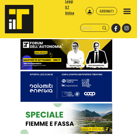
Leggi
ILT
ABBONATI
Online