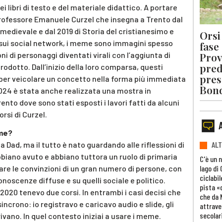
 libri di testo e del materiale didattico. A portare
 professore Emanuele Curzel che insegna a Trento dal
edievale e dal 2019 di Storia del cristianesimo e
Orsi 
a sui social network, i meme sono immagini spesso
fase
Prov
i di personaggi diventati virali con l’aggiunta di
pred
prodotto. Dall’inizio della loro comparsa, questi
pres
 per veicolare un concetto nella forma più immediata
Bon
 2024 è stata anche realizzata una mostra in
rento dove sono stati esposti i lavori fatti da alcuni
rsi di Curzel.
eme?
 Dad, ma il tutto è nato guardando alle riflessioni di
ALT
bbiano avuto e abbiano tuttora un ruolo di primaria
C'è un 
lago di
are le convinzioni di un gran numero di persone, con
ciclabil
noscenze diffuse e su quelli sociale e politico.
pista «
2020 tenevo due corsi. In entrambi i casi decisi che
che da 
incrono: io registravo e caricavo audio e slide, gli
attrave
secolar
vano. In quel contesto iniziai a usare i meme.