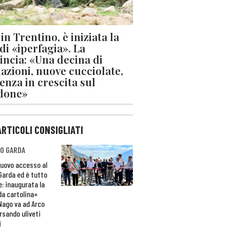
in Trentino, è iniziata la
 di «iperfagia». La
incia: «Una decina di
azioni, nuove cucciolate,
enza in crescita sul
done»
ARTICOLI CONSIGLIATI
O GARDA
nuovo accesso al
 Garda ed è tutto
e: inaugurata la
da cartolina»
Nago va ad Arco
rsando uliveti
i