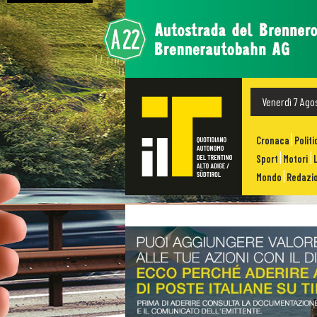
Venerdì 7 Ago
Cronaca
Politi
Sport
Motori
Mondo
Redazio