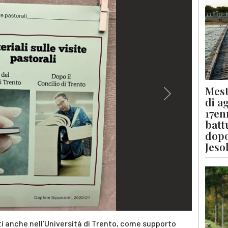
Mest
Next
di a
17en
batt
dopo
Jeso
 anche nell’Università di Trento, come supporto