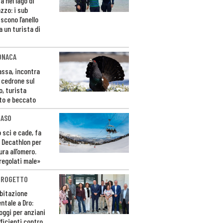
a nel lago di
zzo: i sub
scono l’anello
a un turista di
ONACA
Fassa, incontra
o cedrone sul
o, turista
to e beccato
CASO
 sci e cade, fa
 Decathlon per
ura all’omero.
regolati male»
PROGETTO
bitazione
ntale a Dro:
loggi per anziani
ficienti contro