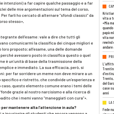
e intenzioni) a far capire qualche passaggio e a far
CAM
lei delle mie argomentazioni sul tema del corso,
Kristia
 Per farli ho cercato di alternare “sfondi classici” da
vita a t
orso stesso»,
«Mia m
quando 
papà mi
tegrante dell’esame: vale a dire che tutti gli
vita non
rewind 
vano comunicarmi la classifica dei cinque migliori e
andare 
vo loro proposto; all’esame, una delle domande
 perché avessero posto in classifica questo o quel
PRI
e è un’unità di base della trasmissione della
L'affitt
emplice e immediato. La sua efficacia, però, si
Trentino
oni: per far sorridere un meme non deve mirare a un
d'estin
Trento,
specifico e ristretto, che condivide un’esperienza e
del Gar
o caso, questo elemento comune erano i temi delle
case su
iffonde grazie al nostro narcisismo e alla ricerca di
anni
badito che i memi vanno “maneggiati con cura”».
LA 
per mantenere alta l’attenzione in aula?
Fede nu
i a incuriosire gli studenti che ancora vengono a