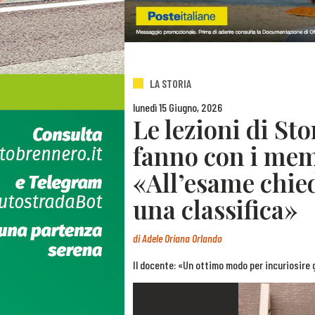
LA STORIA
lunedì 15 Giugno, 2026
Le lezioni di St
fanno con i meme
«All’esame chied
una classifica»
di
Adele Oriana Orlando
Il docente: «Un ottimo modo per incuriosire 