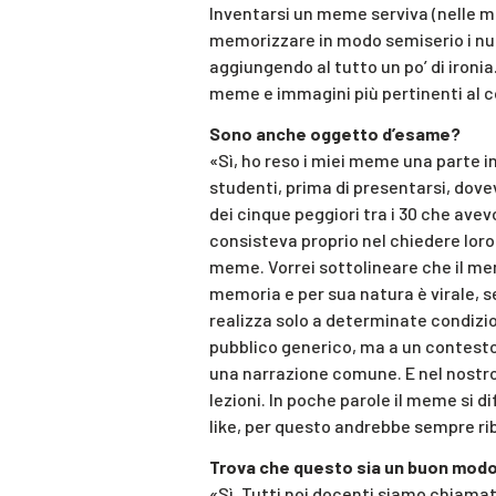
Inventarsi un meme serviva (nelle mi
memorizzare in modo semiserio i nuc
aggiungendo al tutto un po’ di ironia.
meme e immagini più pertinenti al c
Sono anche oggetto d’esame?
«Sì, ho reso i miei meme una parte in
studenti, prima di presentarsi, dove
dei cinque peggiori tra i 30 che ave
consisteva proprio nel chiedere loro
meme. Vorrei sottolineare che il mem
memoria e per sua natura è virale, s
realizza solo a determinate condizi
pubblico generico, ma a un contesto 
una narrazione comune. E nel nostr
lezioni. In poche parole il meme si d
like, per questo andrebbe sempre ri
Trova che questo sia un buon modo 
«Sì. Tutti noi docenti siamo chiamat