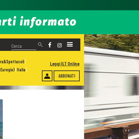
ura&Spettacoli
Leggi ILT Online
Euregio)
Italia
ABBONATI