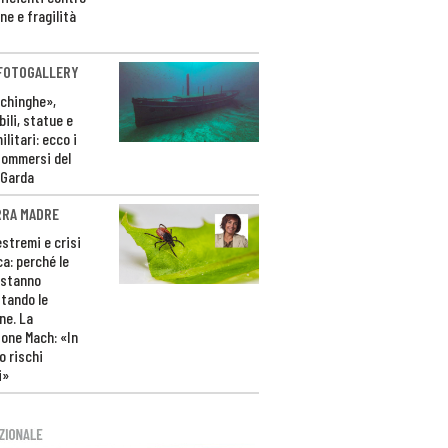
ne e fragilità
 FOTOGALLERY
ichinghe»,
ili, statue e
litari: ecco i
sommersi del
 Garda
RRA MADRE
estremi e crisi
ca: perché le
 stanno
tando le
ne. La
one Mach: «In
 rischi
i»