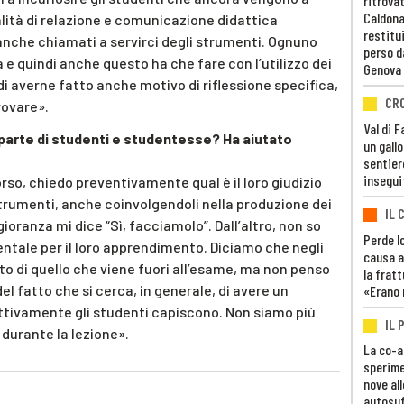
ritrovat
Caldona
lità di relazione e comunicazione didattica
restitui
 anche chiamati a servirci degli strumenti. Ognuno
perso d
 e quindi anche questo ha che fare con l’utilizzo dei
Genova
i averne fatto anche motivo di riflessione specifica,
CR
rovare».
Val di 
a parte di studenti e studentesse? Ha aiutato
un gall
sentier
insegui
corso, chiedo preventivamente qual è il loro giudizio
trumenti, anche coinvolgendoli nella produzione dei
IL 
oranza mi dice “Sì, facciamolo”. Dall’altro, non so
Perde lo
tale per il loro apprendimento. Diciamo che negli
causa a
o di quello che viene fuori all’esame, ma non penso
la fratt
l fatto che si cerca, in generale, di avere un
«Erano 
ttivamente gli studenti capiscono. Non siamo più
IL 
 durante la lezione».
La co-a
sperime
nove al
autosuf