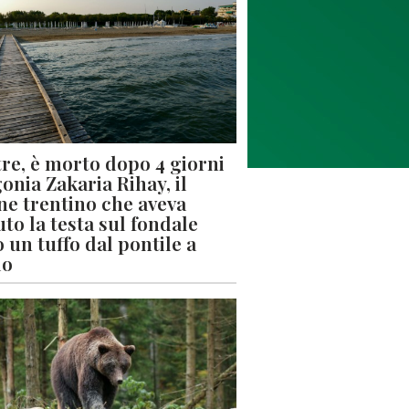
re, è morto dopo 4 giorni
gonia Zakaria Rihay, il
ne trentino che aveva
uto la testa sul fondale
 un tuffo dal pontile a
lo