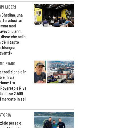
PI LIBERI
n Ghedina, una
utta velocità:
amma morì
avevo 15 anni,
 disse che nella
 c’è il tasto
e bisogna
avanti»
MO PIANO
o tradizionale in
 è in via
zione: tra
 Rovereto e Riva
da perse 2.500
l mercato in sei
STORIA
ziale persa e