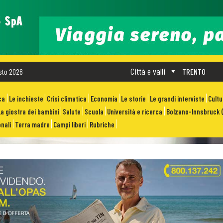
Città e valli
sto 2026
TRENTO
ca
Le inchieste
Crisi climatica
Economia
Le storie
Le grandi interviste
Cult
La giostra dei bambini
Salute
Scuola
Università e ricerca
Bolzano-Innsbruck (
nali
Terra madre
Campi liberi
Rubriche