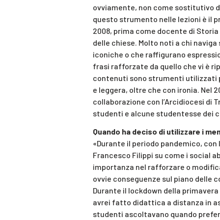
ovviamente, non come sostitutivo dei
questo strumento nelle lezioni è il
2008, prima come docente di Storia m
delle chiese. Molto noti a chi navig
iconiche o che raffigurano espression
frasi rafforzate da quello che vi è ri
contenuti sono strumenti utilizzati
e leggera, oltre che con ironia. Nel
collaborazione con l’Arcidiocesi di T
studenti e alcune studentesse dei co
Quando ha deciso di utilizzare i m
«Durante il periodo pandemico, con la
Francesco Filippi su come i social a
importanza nel rafforzare o modific
ovvie conseguenze sul piano delle co
Durante il lockdown della primavera 
avrei fatto didattica a distanza in as
studenti ascoltavano quando preferi