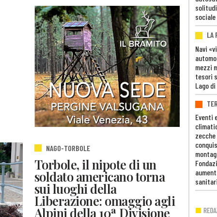
solitudi
sociale
LA
Navi «v
automob
mezzi mi
tesori 
Lago di
TE
Eventi 
climati
zecche
conquis
NAGO-TORBOLE
montag
Torbole, il nipote di un
Fondazi
aumento
soldato americano torna
sanitar
sui luoghi della
Liberazione: omaggio agli
Alpini della 10ª Divisione