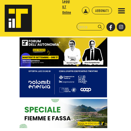
Leggi
ILT
ABBONATI
Online