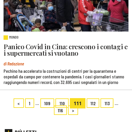
MONDO
Panico Covid in Cina: crescono i contagi e
i supermercati si vuotano
di Redazione
Pechino ha accelerato la costruzioni di centri per la quarantena e
ospedali da campo per contenere la pandemia. I casi giornalieri stanno
raggiungendo numeri record, con 32.695 casi segnalati in un giorno
…
111
…
<
1
109
110
112
113
116
>