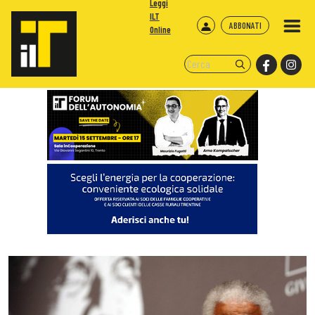
Leggi
ILT
ABBONATI
Online